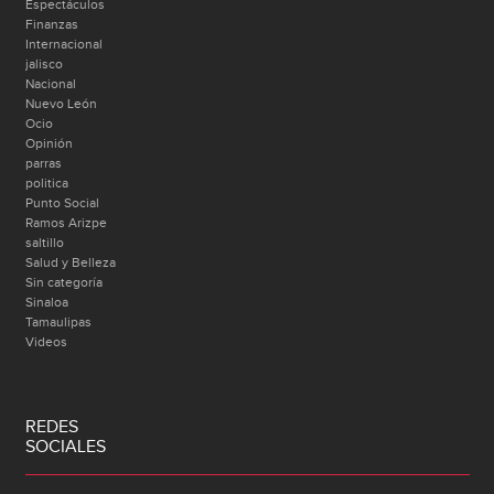
Espectáculos
Finanzas
Internacional
jalisco
Nacional
Nuevo León
Ocio
Opinión
parras
politica
Punto Social
Ramos Arizpe
saltillo
Salud y Belleza
Sin categoría
Sinaloa
Tamaulipas
Videos
REDES
SOCIALES