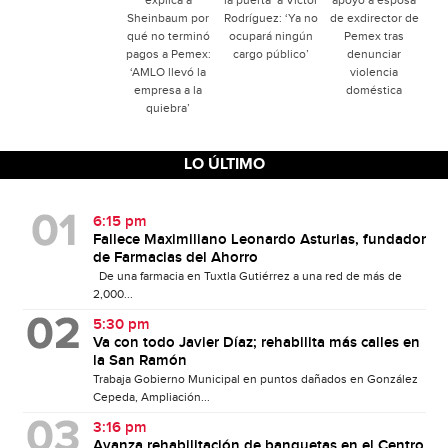
Sheinbaum por
Rodríguez: ‘Ya no
de exdirector de
qué no terminó
ocupará ningún
Pemex tras
pagos a Pemex:
cargo público’
denunciar
‘AMLO llevó la
violencia
empresa a la
doméstica
quiebra’
LO ÚLTIMO
6:15 pm
Fallece Maximiliano Leonardo Asturias, fundador
de Farmacias del Ahorro
De una farmacia en Tuxtla Gutiérrez a una red de más de
2,000...
5:30 pm
Va con todo Javier Díaz; rehabilita más calles en
la San Ramón
Trabaja Gobierno Municipal en puntos dañados en González
Cepeda, Ampliación...
3:16 pm
Avanza rehabilitación de banquetas en el Centro