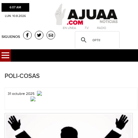
6:07 AM
LUN. 10.8.2026
·EN LÍNEA. ·T.V. ·RADIO
SIGUENOS
POLI-COSAS
31 octubre 2025