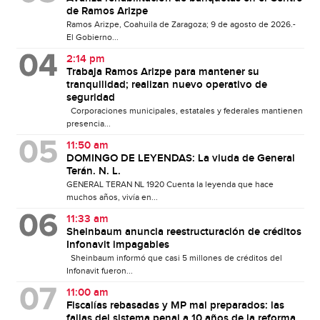
de Ramos Arizpe
Ramos Arizpe, Coahuila de Zaragoza; 9 de agosto de 2026.-
El Gobierno...
2:14 pm
Trabaja Ramos Arizpe para mantener su
tranquilidad; realizan nuevo operativo de
seguridad
Corporaciones municipales, estatales y federales mantienen
presencia...
11:50 am
DOMINGO DE LEYENDAS: La viuda de General
Terán. N. L.
GENERAL TERAN NL 1920 Cuenta la leyenda que hace
muchos años, vivía en...
11:33 am
Sheinbaum anuncia reestructuración de créditos
Infonavit impagables
Sheinbaum informó que casi 5 millones de créditos del
Infonavit fueron...
11:00 am
Fiscalías rebasadas y MP mal preparados: las
fallas del sistema penal a 10 años de la reforma