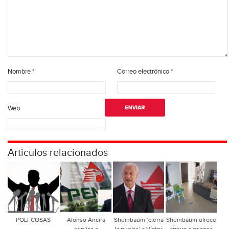
Nombre
*
Correo electrónico
*
Web
Articulos relacionados
POLI-COSAS
Alonso Ancira
Sheinbaum ‘cierra
Sheinbaum ofrece
explica a
la puerta’ a Víctor
apoyo a esposa