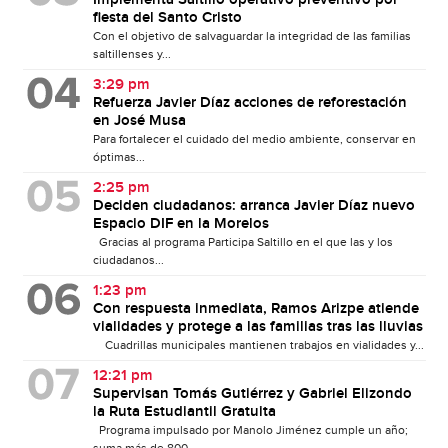
fiesta del Santo Cristo
Con el objetivo de salvaguardar la integridad de las familias
saltillenses y...
3:29 pm
Refuerza Javier Díaz acciones de reforestación
en José Musa
Para fortalecer el cuidado del medio ambiente, conservar en
óptimas...
2:25 pm
Deciden ciudadanos: arranca Javier Díaz nuevo
Espacio DIF en la Morelos
Gracias al programa Participa Saltillo en el que las y los
ciudadanos...
1:23 pm
Con respuesta inmediata, Ramos Arizpe atiende
vialidades y protege a las familias tras las lluvias
Cuadrillas municipales mantienen trabajos en vialidades y...
12:21 pm
Supervisan Tomás Gutiérrez y Gabriel Elizondo
la Ruta Estudiantil Gratuita
Programa impulsado por Manolo Jiménez cumple un año;
suma más de 800...