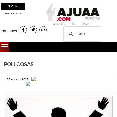
9:51 PM
JUE. 6.8.2026
·EN LÍNEA. ·T.V. ·RADIO
SIGUENOS
POLI-COSAS
25 agosto 2025