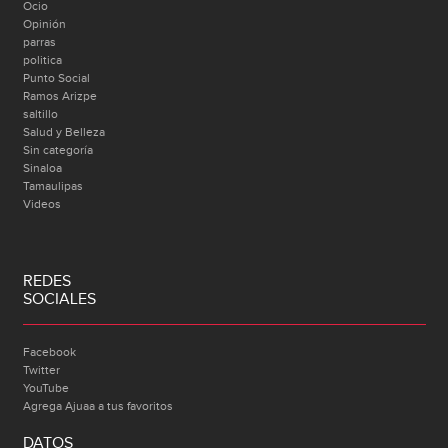
Ocio
Opinión
parras
politica
Punto Social
Ramos Arizpe
saltillo
Salud y Belleza
Sin categoría
Sinaloa
Tamaulipas
Videos
REDES
SOCIALES
Facebook
Twitter
YouTube
Agrega Ajuaa a tus favoritos
DATOS