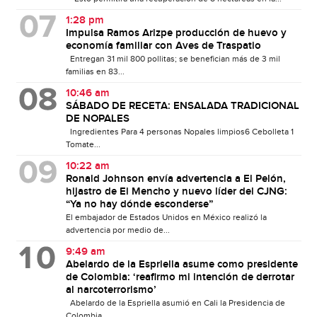
1:28 pm
Impulsa Ramos Arizpe producción de huevo y
economía familiar con Aves de Traspatio
Entregan 31 mil 800 pollitas; se benefician más de 3 mil
familias en 83...
10:46 am
SÁBADO DE RECETA: ENSALADA TRADICIONAL
DE NOPALES
Ingredientes Para 4 personas Nopales limpios6 Cebolleta 1
Tomate...
10:22 am
Ronald Johnson envía advertencia a El Pelón,
hijastro de El Mencho y nuevo líder del CJNG:
“Ya no hay dónde esconderse”
El embajador de Estados Unidos en México realizó la
advertencia por medio de...
9:49 am
Abelardo de la Espriella asume como presidente
de Colombia: ‘reafirmo mi intención de derrotar
al narcoterrorismo’
Abelardo de la Espriella asumió en Cali la Presidencia de
Colombia,...