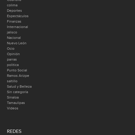
colima
Deportes
Espectáculos
Finanzas
Internacional
jalisco
Nacional
Nuevo León
Ocio
Opinión
parras
politica
Punto Social
Ramos Arizpe
saltillo
Salud y Belleza
Sin categoría
Sinaloa
Tamaulipas
Videos
REDES