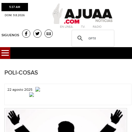
5:37 AM
DOM. 9.8.2026
·EN LÍNEA. ·T.V. ·RADIO
SIGUENOS
POLI-COSAS
22 agosto 2025