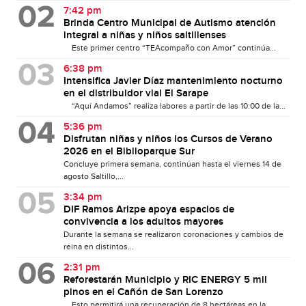
7:42 pm
Brinda Centro Municipal de Autismo atención
integral a niñas y niños saltillenses
Este primer centro “TEAcompaño con Amor” continúa...
6:38 pm
Intensifica Javier Díaz mantenimiento nocturno
en el distribuidor vial El Sarape
“Aquí Andamos” realiza labores a partir de las 10:00 de la...
5:36 pm
Disfrutan niñas y niños los Cursos de Verano
2026 en el Biblioparque Sur
Concluye primera semana, continúan hasta el viernes 14 de
agosto Saltillo,...
3:34 pm
DIF Ramos Arizpe apoya espacios de
convivencia a los adultos mayores
Durante la semana se realizaron coronaciones y cambios de
reina en distintos...
2:31 pm
Reforestarán Municipio y RIC ENERGY 5 mil
pinos en el Cañón de San Lorenzo
Esto permitirá una recuperación de 8 hectáreas en la...