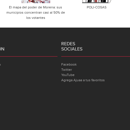
El mapa del poder de Morena: sus
POLI-COSAS
municipios concentran casi al 50% de
los votantes
REDES
ÓN
SOCIALES
a
Facebook
Twitter
YouTube
Agrega Ajuaa a tus favoritos