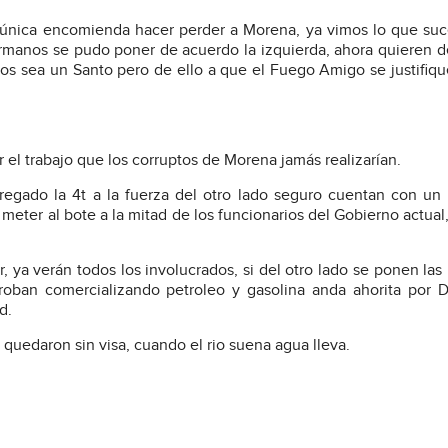
 única encomienda hacer perder a Morena, ya vimos lo que su
hermanos se pudo poner de acuerdo la izquierda, ahora quieren d
s sea un Santo pero de ello a que el Fuego Amigo se justifiqu
 el trabajo que los corruptos de Morena jamás realizarían.
regado la 4t a la fuerza del otro lado seguro cuentan con u
 meter al bote a la mitad de los funcionarios del Gobierno actual
, ya verán todos los involucrados, si del otro lado se ponen las 
oban comercializando petroleo y gasolina anda ahorita por D
d.
uedaron sin visa, cuando el rio suena agua lleva.