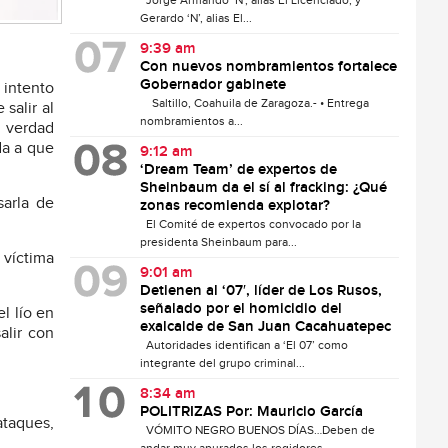
Jorge Armando ‘N’, alias El Licenciado, y
Gerardo ‘N’, alias El...
9:39 am
Con nuevos nombramientos fortalece
Gobernador gabinete
 intento
Saltillo, Coahuila de Zaragoza.- • Entrega
salir al
nombramientos a...
n verdad
da a que
9:12 am
‘Dream Team’ de expertos de
Sheinbaum da el sí al fracking: ¿Qué
sarla de
zonas recomienda explotar?
El Comité de expertos convocado por la
presidenta Sheinbaum para...
 víctima
9:01 am
Detienen al ‘07′, líder de Los Rusos,
señalado por el homicidio del
l lío en
exalcalde de San Juan Cacahuatepec
alir con
Autoridades identifican a ‘El 07’ como
integrante del grupo criminal...
8:34 am
POLITRIZAS Por: Mauricio García
ataques,
VÓMITO NEGRO BUENOS DÍAS…Deben de