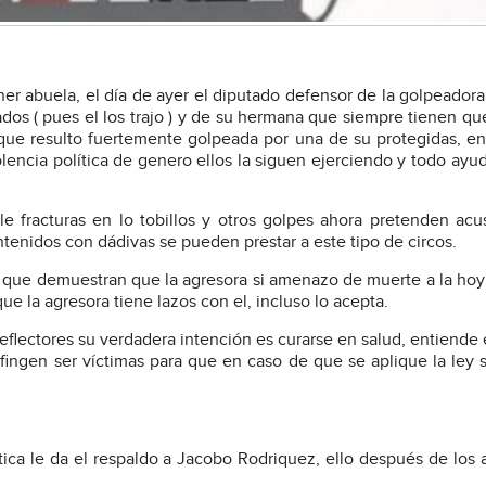
er abuela, el día de ayer el diputado defensor de la golpeadora
s ( pues el los trajo ) y de su hermana que siempre tienen que 
 que resulto fuertemente golpeada por una de su protegidas, e
olencia política de genero ellos la siguen ejerciendo y todo ayu
e fracturas en lo tobillos y otros golpes ahora pretenden acu
ntenidos con dádivas se pueden prestar a este tipo de circos.
s que demuestran que la agresora si amenazo de muerte a la hoy
 la agresora tiene lazos con el, incluso lo acepta.
flectores su verdadera intención es curarse en salud, entiende e
fingen ser víctimas para que en caso de que se aplique la ley s
ica le da el respaldo a Jacobo Rodriquez, ello después de los 