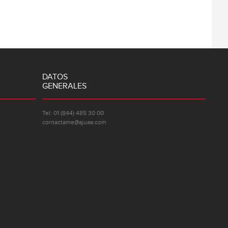
DATOS
GENERALES
Tel: 01 (844) 485 30 00
contactame@ajuaa.com