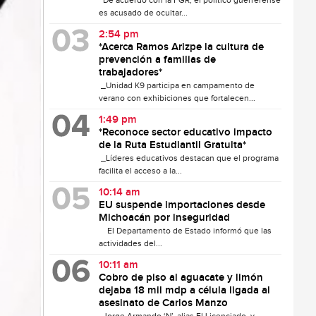
De acuerdo con la FGR, el político guerrerense
es acusado de ocultar...
2:54 pm
*Acerca Ramos Arizpe la cultura de
prevención a familias de
trabajadores*
_Unidad K9 participa en campamento de
verano con exhibiciones que fortalecen...
1:49 pm
*Reconoce sector educativo impacto
de la Ruta Estudiantil Gratuita*
_Líderes educativos destacan que el programa
facilita el acceso a la...
10:14 am
EU suspende importaciones desde
Michoacán por inseguridad
El Departamento de Estado informó que las
actividades del...
10:11 am
Cobro de piso al aguacate y limón
dejaba 18 mil mdp a célula ligada al
asesinato de Carlos Manzo