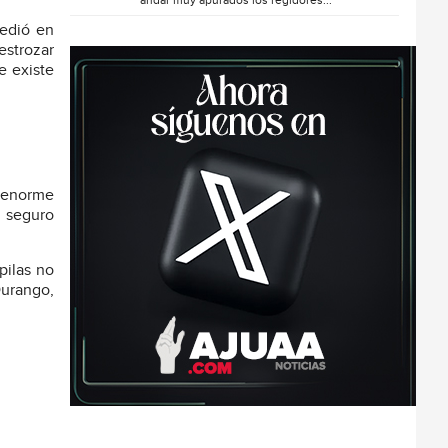
andar muy apurados los regidores...
cedió en
estrozar
e existe
n enorme
, seguro
pilas no
urango,