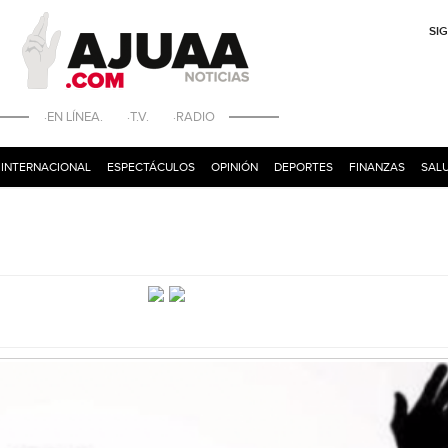
SI
·EN LÍNEA. ·T.V. ·RADIO
INTERNACIONAL
ESPECTÁCULOS
OPINIÓN
DEPORTES
FINANZAS
SALU