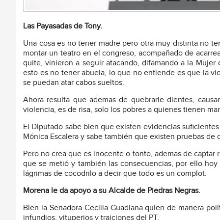
Las Payasadas de Tony.
Una cosa es no tener madre pero otra muy distinta no ten
montar un teatro en el congreso, acompañado de acarreado
quite, vinieron a seguir atacando, difamando a la Mujer
esto es no tener abuela, lo que no entiende es que la vi
se puedan atar cabos sueltos.
Ahora resulta que ademas de quebrarle dientes, causarl
violencia, es de risa, solo los pobres a quienes tienen ma
El Diputado sabe bien que existen evidencias suficiente
Mónica Escalera y sabe también que existen pruebas de que
Pero no crea que es inocente o tonto, ademas de captar re
que se metió y también las consecuencias, por ello hoy 
lágrimas de cocodrilo a decir que todo es un complot.
Morena le da apoyo a su Alcalde de Piedras Negras.
Bien la Senadora Cecilia Guadiana quien de manera polít
infundios, vituperios y traiciones del PT.