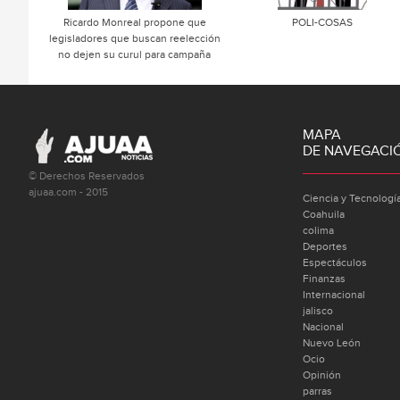
Ricardo Monreal propone que
POLI-COSAS
legisladores que buscan reelección
no dejen su curul para campaña
MAPA
DE NAVEGACI
© Derechos Reservados
ajuaa.com - 2015
Ciencia y Tecnologí
Coahuila
colima
Deportes
Espectáculos
Finanzas
Internacional
jalisco
Nacional
Nuevo León
Ocio
Opinión
parras