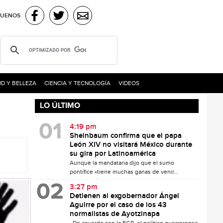
GUENOS
D Y BELLEZA
CIENCIA Y TECNOLOGÍA
VIDEOS
LO ÚLTIMO
4:19 pm
Sheinbaum confirma que el papa
León XIV no visitará México durante
su gira por Latinoamérica
Aunque la mandataria dijo que el sumo
pontífice «tiene muchas ganas de venir...
3:27 pm
Detienen al exgobernador Ángel
Aguirre por el caso de los 43
normalistas de Ayotzinapa