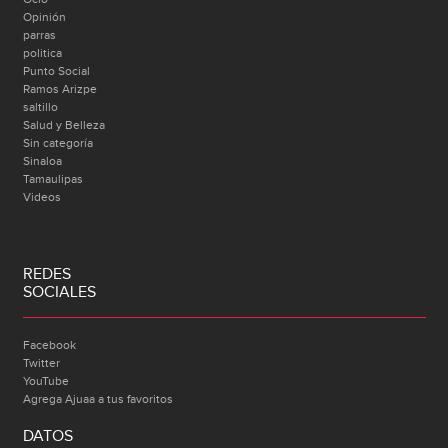
Opinión
parras
politica
Punto Social
Ramos Arizpe
saltillo
Salud y Belleza
Sin categoría
Sinaloa
Tamaulipas
Videos
REDES
SOCIALES
Facebook
Twitter
YouTube
Agrega Ajuaa a tus favoritos
DATOS