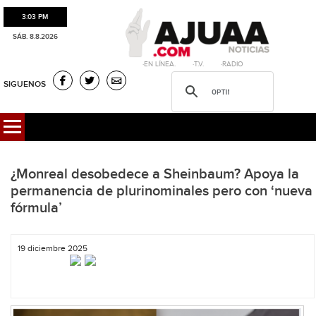
3:03 PM
SÁB. 8.8.2026
·EN LÍNEA. ·T.V. ·RADIO
SIGUENOS
¿Monreal desobedece a Sheinbaum? Apoya la
permanencia de plurinominales pero con ‘nueva
fórmula’
19 diciembre 2025