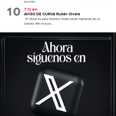
ocurren...
7:12 am
AVISO DE CURVA Rubén Olvera
El Óscar es para Homero Todos están hablando de La
Odisea. Me incluyo....