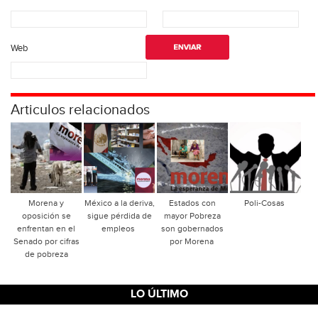
Web
Articulos relacionados
Morena y
México a la deriva,
Estados con
Poli-Cosas
oposición se
sigue pérdida de
mayor Pobreza
enfrentan en el
empleos
son gobernados
Senado por cifras
por Morena
de pobreza
LO ÚLTIMO