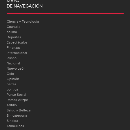
MAPA
DE NAVEGACIÓN
Ciencia y Tecnología
Coahuila
colima
Deportes
Espectáculos
Finanzas
Internacional
jalisco
Nacional
Nuevo León
Ocio
Opinión
parras
politica
Punto Social
Ramos Arizpe
saltillo
Salud y Belleza
Sin categoría
Sinaloa
Tamaulipas