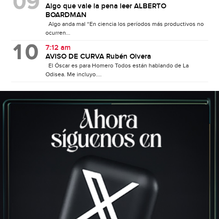
Algo que vale la pena leer ALBERTO
BOARDMAN
Algo anda mal “En ciencia los períodos más productivos no
ocurren...
7:12 am
AVISO DE CURVA Rubén Olvera
El Óscar es para Homero Todos están hablando de La
Odisea. Me incluyo....