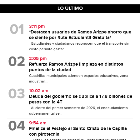
LO ÚLTIMO
3:11 pm
*Destacan usuarios de Ramos Arizpe ahorro que
se siente por Ruta Estudiantil Gratuita*
_Estudiantes y ciudadanos reconocen que el transporte sin
costo permite gastar...
2:05 pm
Refuerza Ramos Arizpe limpieza en distintos
puntos de la ciudad
Cuadrillas municipales atienden espacios educativos, zona
industrial,...
10:02 am
Deuda del gobierno se duplica a 17.8 billones de
pesos con la 4T
Al cierre del primer semestre de 2026, el endeudamiento
gubernamental se...
9:54 am
Finaliza el Festejo al Santo Cristo de la Capilla
con pirotecnia
Este 6 de agosto se celebró la Fiesta Patronal del Santo