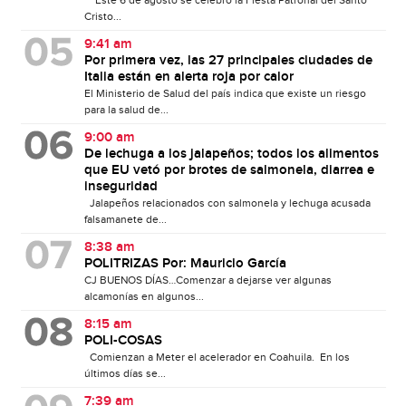
Cristo...
9:41 am
Por primera vez, las 27 principales ciudades de
Italia están en alerta roja por calor
El Ministerio de Salud del país indica que existe un riesgo
para la salud de...
9:00 am
De lechuga a los jalapeños; todos los alimentos
que EU vetó por brotes de salmonela, diarrea e
inseguridad
Jalapeños relacionados con salmonela y lechuga acusada
falsamanete de...
8:38 am
POLITRIZAS Por: Mauricio García
CJ BUENOS DÍAS…Comenzar a dejarse ver algunas
alcamonías en algunos...
8:15 am
POLI-COSAS
Comienzan a Meter el acelerador en Coahuila. En los
últimos días se...
7:39 am