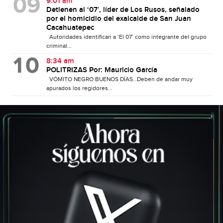
9:01 am
Detienen al ‘07′, líder de Los Rusos, señalado
por el homicidio del exalcalde de San Juan
Cacahuatepec
Autoridades identifican a ‘El 07’ como integrante del grupo
criminal...
8:34 am
POLITRIZAS Por: Mauricio García
VÓMITO NEGRO BUENOS DÍAS…Deben de andar muy
apurados los regidores...