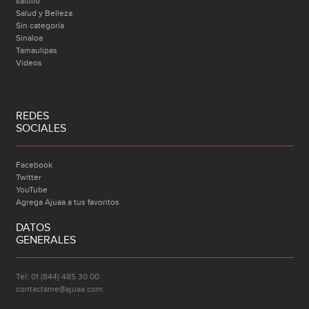
saltillo
Salud y Belleza
Sin categoría
Sinaloa
Tamaulipas
Videos
REDES
SOCIALES
Facebook
Twitter
YouTube
Agrega Ajuaa a tus favoritos
DATOS
GENERALES
Tel: 01 (844) 485 30 00
contactame@ajuaa.com