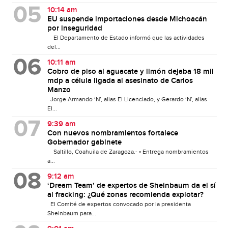
10:14 am
EU suspende importaciones desde Michoacán
por inseguridad
El Departamento de Estado informó que las actividades
del...
10:11 am
Cobro de piso al aguacate y limón dejaba 18 mil
mdp a célula ligada al asesinato de Carlos
Manzo
Jorge Armando ‘N’, alias El Licenciado, y Gerardo ‘N’, alias
El...
9:39 am
Con nuevos nombramientos fortalece
Gobernador gabinete
Saltillo, Coahuila de Zaragoza.- • Entrega nombramientos
a...
9:12 am
‘Dream Team’ de expertos de Sheinbaum da el sí
al fracking: ¿Qué zonas recomienda explotar?
El Comité de expertos convocado por la presidenta
Sheinbaum para...