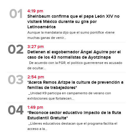
4:19 pm
Sheinbaum confirma que el papa León XIV no
visitará México durante su gira por
Latinoamérica
Aunque la mandataria dijo que el sumo pontífice «tiene
muchas ganas de venir...
3:27 pm
Detienen al exgobernador Ángel Aguirre por el
caso de los 43 normalistas de Ayotzinapa
De acuerdo con la FGR, el político guerrerense es acusado
de ocultar...
2:54 pm
*Acerca Ramos Arizpe la cultura de prevención a
familias de trabajadores*
_Unidad K9 participa en campamento de verano con
exhibiciones que fortalecen...
1:49 pm
*Reconoce sector educativo impacto de la Ruta
Estudiantil Gratuita*
_Líderes educativos destacan que el programa facilita el
acceso a la...