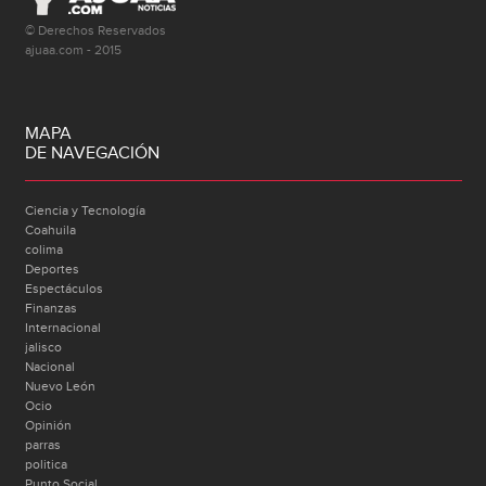
© Derechos Reservados
ajuaa.com - 2015
MAPA
DE NAVEGACIÓN
Ciencia y Tecnología
Coahuila
colima
Deportes
Espectáculos
Finanzas
Internacional
jalisco
Nacional
Nuevo León
Ocio
Opinión
parras
politica
Punto Social