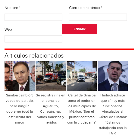
Nombre
*
Correo electrónico
*
Web
Articulos relacionados
Sinaloa cambió 3
Se registra riña en
Cártel de Sinaloa
Harfuch admite
veces de partido,
el penal de
toma el poder en
que sí hay más
pero ningún
Aguaruto,
los municipios de
funcionarios
gobierno tocó la
Culiacán; hay
México: ‘Son el
vinculados al
estructura del
varios muertos y
primer contacto
Cártel de Sinaloa:
narco
heridos
con la ciudadanía’
‘Estamos
trabajando con la
FGR’