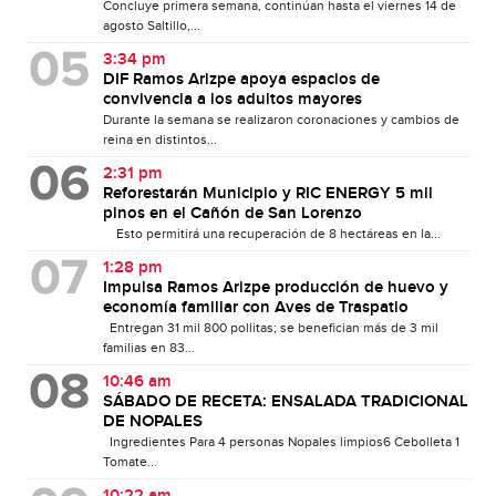
Concluye primera semana, continúan hasta el viernes 14 de
agosto Saltillo,...
3:34 pm
DIF Ramos Arizpe apoya espacios de
convivencia a los adultos mayores
Durante la semana se realizaron coronaciones y cambios de
reina en distintos...
2:31 pm
Reforestarán Municipio y RIC ENERGY 5 mil
pinos en el Cañón de San Lorenzo
Esto permitirá una recuperación de 8 hectáreas en la...
1:28 pm
Impulsa Ramos Arizpe producción de huevo y
economía familiar con Aves de Traspatio
Entregan 31 mil 800 pollitas; se benefician más de 3 mil
familias en 83...
10:46 am
SÁBADO DE RECETA: ENSALADA TRADICIONAL
DE NOPALES
Ingredientes Para 4 personas Nopales limpios6 Cebolleta 1
Tomate...
10:22 am