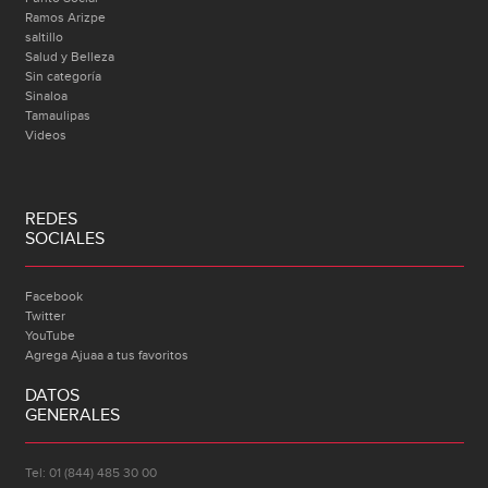
Ramos Arizpe
saltillo
Salud y Belleza
Sin categoría
Sinaloa
Tamaulipas
Videos
REDES
SOCIALES
Facebook
Twitter
YouTube
Agrega Ajuaa a tus favoritos
DATOS
GENERALES
Tel: 01 (844) 485 30 00