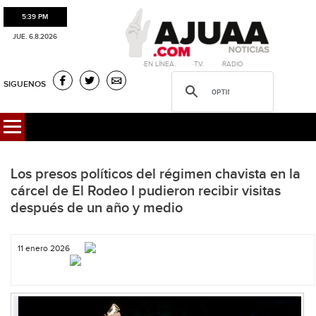
5:39 PM
JUE. 6.8.2026
·EN LÍNEA. ·T.V. ·RADIO
SIGUENOS
Los presos políticos del régimen chavista en la
cárcel de El Rodeo I pudieron recibir visitas
después de un año y medio
11 enero 2026