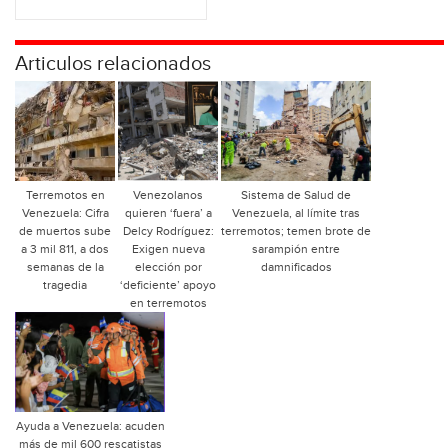
Articulos relacionados
Terremotos en
Venezolanos
Sistema de Salud de
Venezuela: Cifra
quieren ‘fuera’ a
Venezuela, al límite tras
de muertos sube
Delcy Rodríguez:
terremotos; temen brote de
a 3 mil 811, a dos
Exigen nueva
sarampión entre
semanas de la
elección por
damnificados
tragedia
‘deficiente’ apoyo
en terremotos
Ayuda a Venezuela: acuden
más de mil 600 rescatistas