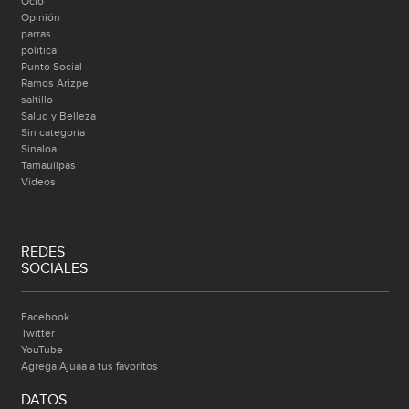
Ocio
Opinión
parras
politica
Punto Social
Ramos Arizpe
saltillo
Salud y Belleza
Sin categoría
Sinaloa
Tamaulipas
Videos
REDES
SOCIALES
Facebook
Twitter
YouTube
Agrega Ajuaa a tus favoritos
DATOS