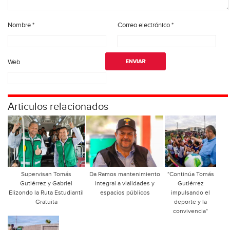
Nombre
*
Correo electrónico
*
Web
Articulos relacionados
Supervisan Tomás
Da Ramos mantenimiento
*Continúa Tomás
Gutiérrez y Gabriel
integral a vialidades y
Gutiérrez
Elizondo la Ruta Estudiantil
espacios públicos
impulsando el
Gratuita
deporte y la
convivencia*