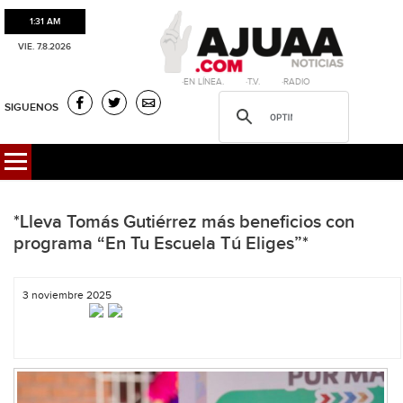
1:31 AM
VIE. 7.8.2026
·EN LÍNEA. ·T.V. ·RADIO
SIGUENOS
*Lleva Tomás Gutiérrez más beneficios con
programa “En Tu Escuela Tú Eliges”*
3 noviembre 2025