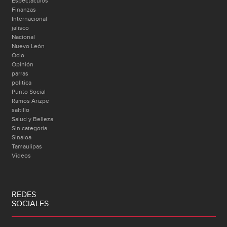
Espectáculos
Finanzas
Internacional
jalisco
Nacional
Nuevo León
Ocio
Opinión
parras
politica
Punto Social
Ramos Arizpe
saltillo
Salud y Belleza
Sin categoría
Sinaloa
Tamaulipas
Videos
REDES
SOCIALES