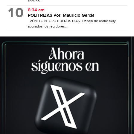
criminal...
8:34 am
POLITRIZAS Por: Mauricio García
VÓMITO NEGRO BUENOS DÍAS…Deben de andar muy
apurados los regidores...