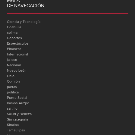
MAPA
DE NAVEGACIÓN
Ciencia y Tecnología
Coahuila
colima
Deportes
Espectáculos
Finanzas
Internacional
jalisco
Nacional
Nuevo León
Ocio
Opinión
parras
politica
Punto Social
Ramos Arizpe
saltillo
Salud y Belleza
Sin categoría
Sinaloa
Tamaulipas