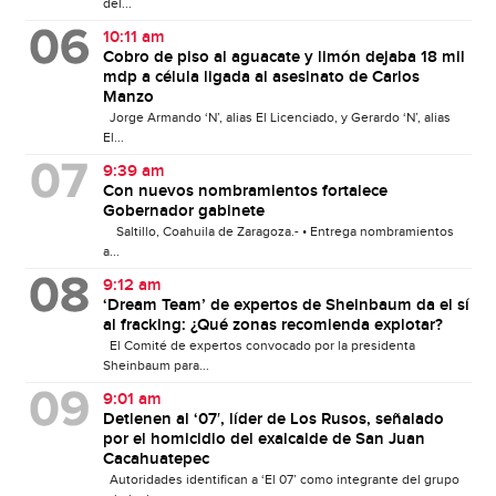
del...
10:11 am
Cobro de piso al aguacate y limón dejaba 18 mil
mdp a célula ligada al asesinato de Carlos
Manzo
Jorge Armando ‘N’, alias El Licenciado, y Gerardo ‘N’, alias
El...
9:39 am
Con nuevos nombramientos fortalece
Gobernador gabinete
Saltillo, Coahuila de Zaragoza.- • Entrega nombramientos
a...
9:12 am
‘Dream Team’ de expertos de Sheinbaum da el sí
al fracking: ¿Qué zonas recomienda explotar?
El Comité de expertos convocado por la presidenta
Sheinbaum para...
9:01 am
Detienen al ‘07′, líder de Los Rusos, señalado
por el homicidio del exalcalde de San Juan
Cacahuatepec
Autoridades identifican a ‘El 07’ como integrante del grupo