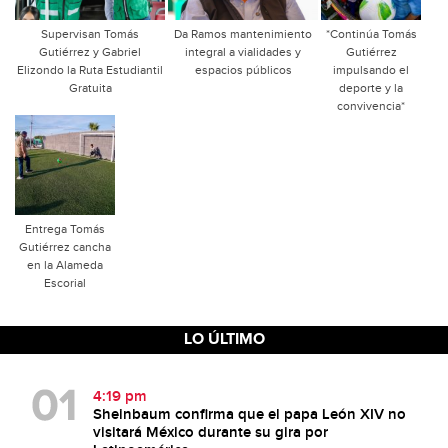
Supervisan Tomás
Da Ramos mantenimiento
*Continúa Tomás
Gutiérrez y Gabriel
integral a vialidades y
Gutiérrez
Elizondo la Ruta Estudiantil
espacios públicos
impulsando el
Gratuita
deporte y la
convivencia*
Entrega Tomás
Gutiérrez cancha
en la Alameda
Escorial
LO ÚLTIMO
4:19 pm
Sheinbaum confirma que el papa León XIV no
visitará México durante su gira por