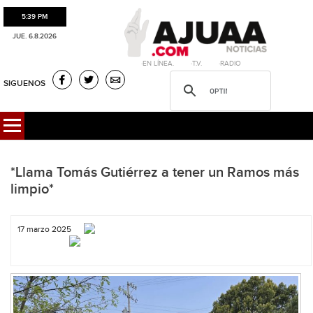
5:39 PM
JUE. 6.8.2026
·EN LÍNEA. ·T.V. ·RADIO
SIGUENOS
*Llama Tomás Gutiérrez a tener un Ramos más
limpio*
17 marzo 2025