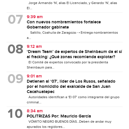
Jorge Armando ‘N’, alias El Licenciado, y Gerardo ‘N’, alias
El...
9:39 am
Con nuevos nombramientos fortalece
Gobernador gabinete
Saltillo, Coahuila de Zaragoza.- • Entrega nombramientos
a...
9:12 am
‘Dream Team’ de expertos de Sheinbaum da el sí
al fracking: ¿Qué zonas recomienda explotar?
El Comité de expertos convocado por la presidenta
Sheinbaum para...
9:01 am
Detienen al ‘07′, líder de Los Rusos, señalado
por el homicidio del exalcalde de San Juan
Cacahuatepec
Autoridades identifican a ‘El 07’ como integrante del grupo
criminal...
8:34 am
POLITRIZAS Por: Mauricio García
VÓMITO NEGRO BUENOS DÍAS…Deben de andar muy
apurados los regidores...