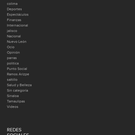
colima
Deportes
Espectáculos
Finanzas
Internacional
jalisco
Nacional
Nuevo León
Ocio
Opinión
parras
politica
Punto Social
Ramos Arizpe
saltillo
Salud y Belleza
Sin categoría
Sinaloa
Tamaulipas
Videos
REDES