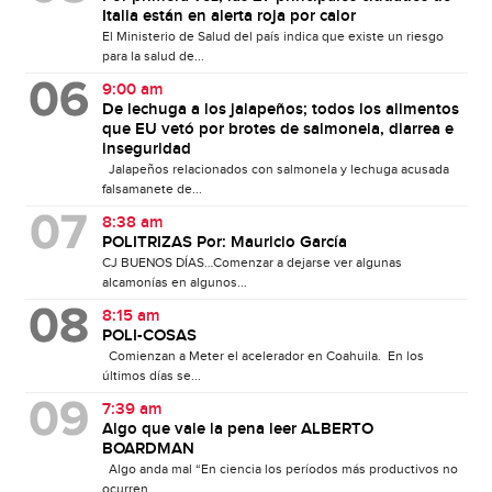
Italia están en alerta roja por calor
El Ministerio de Salud del país indica que existe un riesgo
para la salud de...
9:00 am
De lechuga a los jalapeños; todos los alimentos
que EU vetó por brotes de salmonela, diarrea e
inseguridad
Jalapeños relacionados con salmonela y lechuga acusada
falsamanete de...
8:38 am
POLITRIZAS Por: Mauricio García
CJ BUENOS DÍAS…Comenzar a dejarse ver algunas
alcamonías en algunos...
8:15 am
POLI-COSAS
Comienzan a Meter el acelerador en Coahuila. En los
últimos días se...
7:39 am
Algo que vale la pena leer ALBERTO
BOARDMAN
Algo anda mal “En ciencia los períodos más productivos no
ocurren...