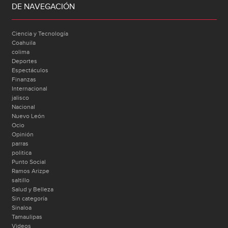
DE NAVEGACIÓN
Ciencia y Tecnología
Coahuila
colima
Deportes
Espectáculos
Finanzas
Internacional
jalisco
Nacional
Nuevo León
Ocio
Opinión
parras
politica
Punto Social
Ramos Arizpe
saltillo
Salud y Belleza
Sin categoría
Sinaloa
Tamaulipas
Videos