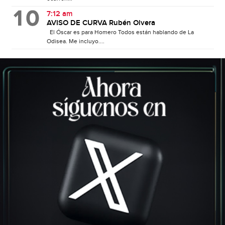
7:12 am
AVISO DE CURVA Rubén Olvera
El Óscar es para Homero Todos están hablando de La
Odisea. Me incluyo....