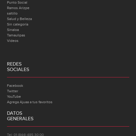
Punto Social
Ramos Arizpe
saltillo
Salud y Belleza
Sin categoría
Sinaloa
Tamaulipas
Videos
REDES
SOCIALES
Facebook
Twitter
YouTube
Agrega Ajuaa a tus favoritos
DATOS
GENERALES
Tel: 01 (844) 485 30 00