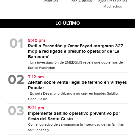
Infantiles
con Autismo
ejido Presa de los
Muchachos
LO ÚLTIMO
8:40 pm
Rutilio Escandón y Omar Fayad otorgaron 327
mdp a red ligada a presunto operador de ‘La
Barredora’
Una investigación de EMEEQUIS revela que gobiernos de
Rutilio Escandón...
7:12 pm
Alertan sobre venta ilegal de terreno en Virreyes
Popular
Exhorta Desarrollo Urbano a no caer en fraudes Saltillo,
Coahuila de...
5:31 pm
Implementa Saltillo operativo preventivo por
fiesta del Santo Cristo
Con el objetivo de salvaguardar la integridad de las familias
saltillenses y...