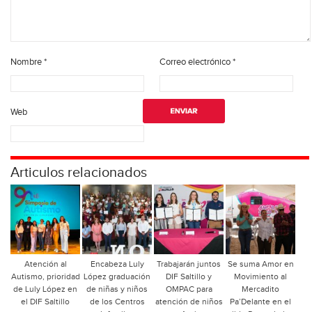
Nombre
*
Correo electrónico
*
Web
Articulos relacionados
Atención al
Encabeza Luly
Trabajarán juntos
Se suma Amor en
Autismo, prioridad
López graduación
DIF Saltillo y
Movimiento al
de Luly López en
de niñas y niños
OMPAC para
Mercadito
el DIF Saltillo
de los Centros
atención de niños
Pa’Delante en el