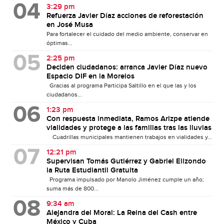
3:29 pm
Refuerza Javier Díaz acciones de reforestación
en José Musa
Para fortalecer el cuidado del medio ambiente, conservar en
óptimas...
2:25 pm
Deciden ciudadanos: arranca Javier Díaz nuevo
Espacio DIF en la Morelos
Gracias al programa Participa Saltillo en el que las y los
ciudadanos...
1:23 pm
Con respuesta inmediata, Ramos Arizpe atiende
vialidades y protege a las familias tras las lluvias
Cuadrillas municipales mantienen trabajos en vialidades y...
12:21 pm
Supervisan Tomás Gutiérrez y Gabriel Elizondo
la Ruta Estudiantil Gratuita
Programa impulsado por Manolo Jiménez cumple un año;
suma más de 800...
9:34 am
Alejandra del Moral: La Reina del Cash entre
México y Cuba