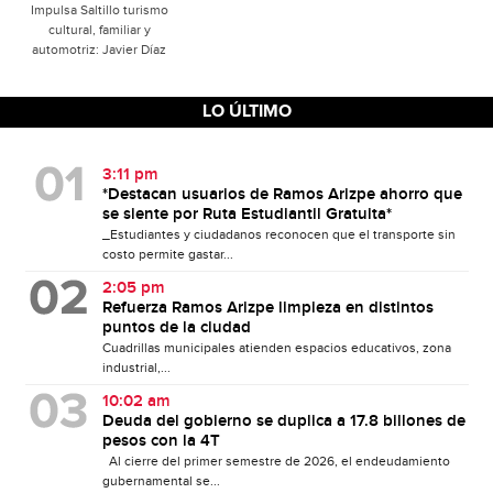
Impulsa Saltillo turismo
cultural, familiar y
automotriz: Javier Díaz
LO ÚLTIMO
3:11 pm
*Destacan usuarios de Ramos Arizpe ahorro que
se siente por Ruta Estudiantil Gratuita*
_Estudiantes y ciudadanos reconocen que el transporte sin
costo permite gastar...
2:05 pm
Refuerza Ramos Arizpe limpieza en distintos
puntos de la ciudad
Cuadrillas municipales atienden espacios educativos, zona
industrial,...
10:02 am
Deuda del gobierno se duplica a 17.8 billones de
pesos con la 4T
Al cierre del primer semestre de 2026, el endeudamiento
gubernamental se...