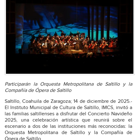
Participarán la Orquesta Metropolitana de Saltillo y la
Compañía de Ópera de Saltillo
Saltillo, Coahuila de Zaragoza; 14 de diciembre de 2025.-
El Instituto Municipal de Cultura de Saltillo, IMCS, invitó a
las familias saltillenses a disfrutar del Concierto Navideño
2025, una celebración artística que reunirá sobre el
escenario a dos de las instituciones más reconocidas: la
Orquesta Metropolitana de Saltillo y la Compañía de
Ópera de Saltillo.