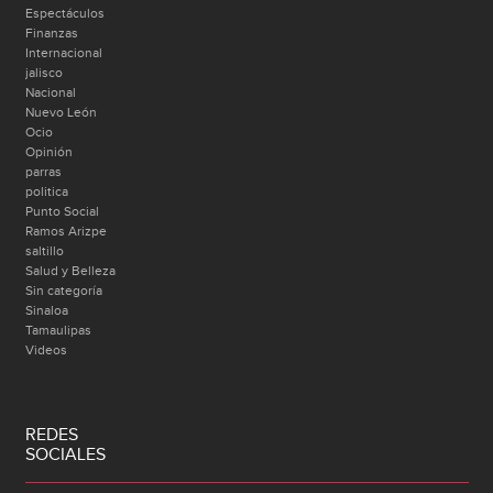
Espectáculos
Finanzas
Internacional
jalisco
Nacional
Nuevo León
Ocio
Opinión
parras
politica
Punto Social
Ramos Arizpe
saltillo
Salud y Belleza
Sin categoría
Sinaloa
Tamaulipas
Videos
REDES
SOCIALES