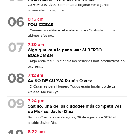
CJ BUENOS DÍAS…Comenzar a dejarse ver algunas
alcamonías en algunos...
8:15 am
POLI-COSAS
Comienzan a Meter el acelerador en Coahuila. En los
últimos días se...
7:39 am
Algo que vale la pena leer ALBERTO
BOARDMAN
Algo anda mal “En ciencia los períodos más productivos no
ocurren...
7:12 am
AVISO DE CURVA Rubén Olvera
El Óscar es para Homero Todos están hablando de La
Odisea. Me incluyo....
7:24 pm
Saltillo, una de las ciudades más competitivas
de México: Javier Díaz
Saltillo, Coahuila de Zaragoza; 06 de agosto de 2026.- El
alcalde Javier Díaz...
6:22 pm