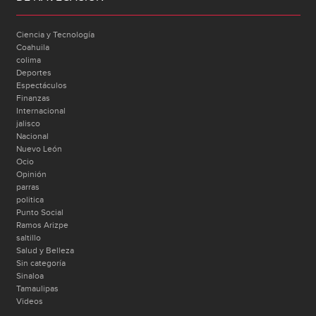
Ciencia y Tecnología
Coahuila
colima
Deportes
Espectáculos
Finanzas
Internacional
jalisco
Nacional
Nuevo León
Ocio
Opinión
parras
politica
Punto Social
Ramos Arizpe
saltillo
Salud y Belleza
Sin categoría
Sinaloa
Tamaulipas
Videos