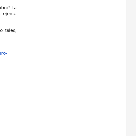
ibre? La
e ejerce
 tales,
uro-