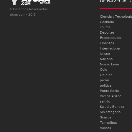
DE NAVEGACI
© Derechos Reservados
ajuaa.com - 2015
Ciencia y Tecnologí
Coahuila
colima
Deportes
Espectáculos
Finanzas
Internacional
jalisco
Nacional
Nuevo León
Ocio
Opinión
parras
politica
Punto Social
Ramos Arizpe
saltillo
Salud y Belleza
Sin categoría
Sinaloa
Tamaulipas
Videos