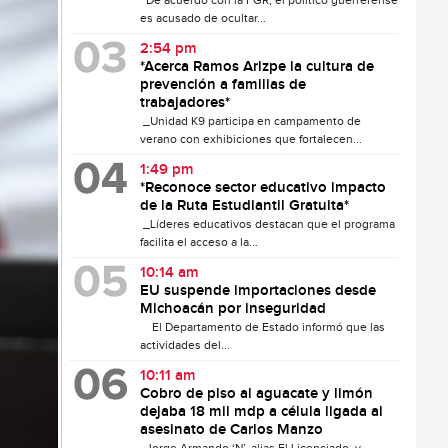
De acuerdo con la FGR, el político guerrerense
es acusado de ocultar...
2:54 pm
*Acerca Ramos Arizpe la cultura de
prevención a familias de
trabajadores*
_Unidad K9 participa en campamento de
verano con exhibiciones que fortalecen...
1:49 pm
*Reconoce sector educativo impacto
de la Ruta Estudiantil Gratuita*
_Líderes educativos destacan que el programa
facilita el acceso a la...
10:14 am
EU suspende importaciones desde
Michoacán por inseguridad
El Departamento de Estado informó que las
actividades del...
10:11 am
Cobro de piso al aguacate y limón
dejaba 18 mil mdp a célula ligada al
asesinato de Carlos Manzo