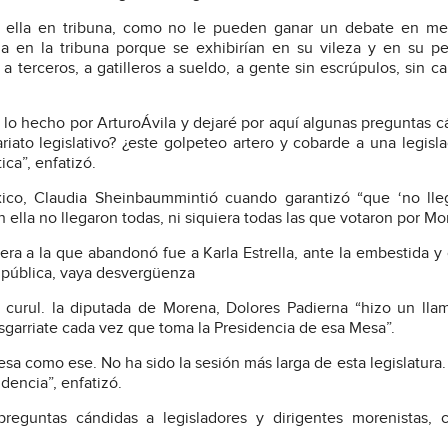
o ella en tribuna, como no le pueden ganar un debate en me
la en la tribuna porque se exhibirían en su vileza y en su 
s a terceros, a gatilleros a sueldo, a gente sin escrúpulos, sin c
 lo hecho por ArturoÁvila y dejaré por aquí algunas preguntas c
riato legislativo? ¿este golpeteo artero y cobarde a una legisl
ca”, enfatizó.
ico, Claudia Sheinbaummintió cuando garantizó “que ‘no lleg
ella no llegaron todas, ni siquiera todas las que votaron por Mo
era a la que abandonó fue a Karla Estrella, ante la embestida y
a pública, vaya desvergüenza
u curul. la diputada de Morena, Dolores Padierna “hizo un ll
sgarriate cada vez que toma la Presidencia de esa Mesa”.
sa como ese. No ha sido la sesión más larga de esta legislatura.
dencia”, enfatizó.
reguntas cándidas a legisladores y dirigentes morenistas, 