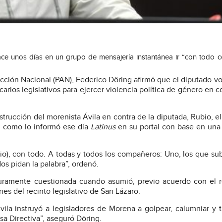
ce unos días en un grupo de mensajería instantánea ir “con todo co
Acción Nacional (PAN), Federico Döring afirmó que el diputado v
carios legislativos para ejercer violencia política de género en c
strucción del morenista Ávila en contra de la diputada, Rubio, e
, como lo informó ese día
Latinus
en su portal con base en una
io), con todo. A todas y todos los compañeros: Uno, los que sub
dos pidan la palabra”, ordenó.
 duramente cuestionada cuando asumió, previo acuerdo con el 
nes del recinto legislativo de San Lázaro.
ila instruyó a legisladores de Morena a golpear, calumniar y t
sa Directiva”, aseguró Döring.