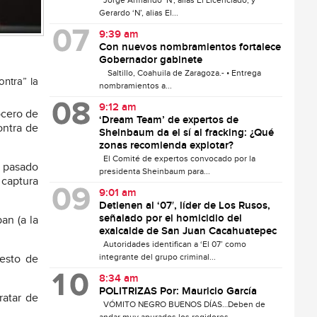
Jorge Armando ‘N’, alias El Licenciado, y
Gerardo ‘N’, alias El...
9:39 am
Con nuevos nombramientos fortalece
Gobernador gabinete
Saltillo, Coahuila de Zaragoza.- • Entrega
ntra” la
nombramientos a...
9:12 am
ocero de
‘Dream Team’ de expertos de
ontra de
Sheinbaum da el sí al fracking: ¿Qué
zonas recomienda explotar?
El Comité de expertos convocado por la
l pasado
presidenta Sheinbaum para...
 captura
9:01 am
Detienen al ‘07′, líder de Los Rusos,
señalado por el homicidio del
an (a la
exalcalde de San Juan Cacahuatepec
Autoridades identifican a ‘El 07’ como
integrante del grupo criminal...
resto de
8:34 am
POLITRIZAS Por: Mauricio García
ratar de
VÓMITO NEGRO BUENOS DÍAS…Deben de