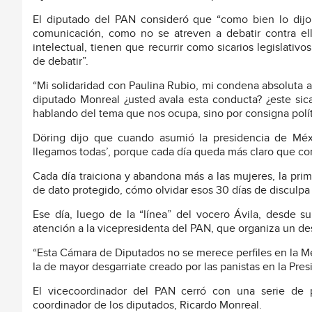
El diputado del PAN consideró que “como bien lo dij
comunicación, como no se atreven a debatir contra el
intelectual, tienen que recurrir como sicarios legislativo
de debatir”.
“Mi solidaridad con Paulina Rubio, mi condena absoluta a
diputado Monreal ¿usted avala esta conducta? ¿este sica
hablando del tema que nos ocupa, sino por consigna políti
Döring dijo que cuando asumió la presidencia de Méx
llegamos todas’, porque cada día queda más claro que con 
Cada día traiciona y abandona más a las mujeres, la prim
de dato protegido, cómo olvidar esos 30 días de disculp
Ese día, luego de la “línea” del vocero Ávila, desde s
atención a la vicepresidenta del PAN, que organiza un de
“Esta Cámara de Diputados no se merece perfiles en la Me
la de mayor desgarriate creado por las panistas en la Presi
El vicecoordinador del PAN cerró con una serie de p
coordinador de los diputados, Ricardo Monreal.