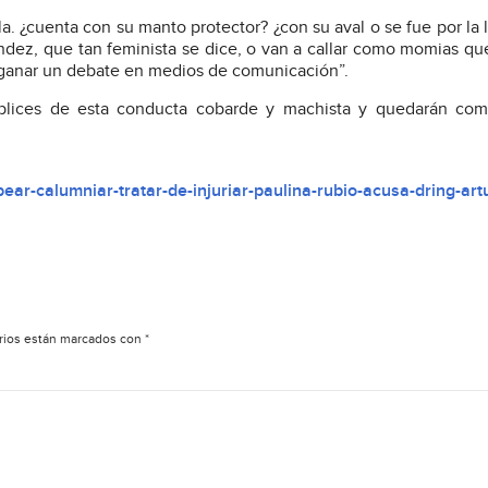
a. ¿cuenta con su manto protector? ¿con su aval o se fue por la l
ández, que tan feminista se dice, o van a callar como momias qu
ganar un debate en medios de comunicación”.
plices de esta conducta cobarde y machista y quedarán como
ear-calumniar-tratar-de-injuriar-paulina-rubio-acusa-dring-art
rios están marcados con
*