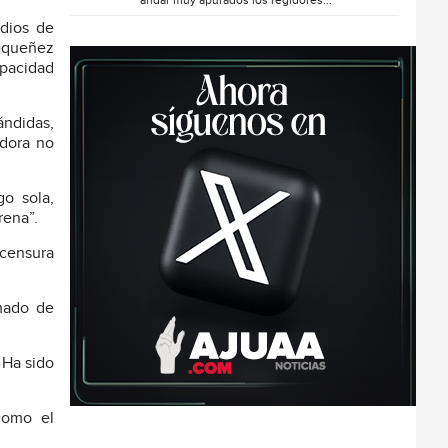
andar muy apurados los regidores...
dios de
pequeñez
apacidad
ándidas,
adora no
o sola,
rena”.
 censura
amado de
 Ha sido
como el