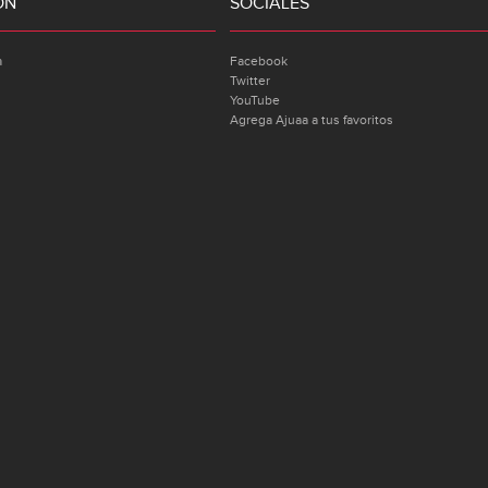
ÓN
SOCIALES
a
Facebook
Twitter
YouTube
Agrega Ajuaa a tus favoritos