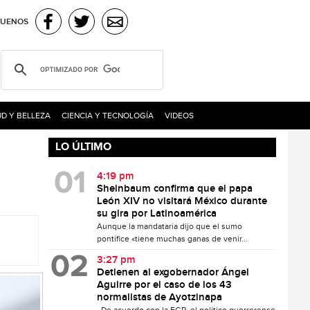
GUENOS
D Y BELLEZA
CIENCIA Y TECNOLOGÍA
VIDEOS
LO ÚLTIMO
4:19 pm
Sheinbaum confirma que el papa
León XIV no visitará México durante
su gira por Latinoamérica
Aunque la mandataria dijo que el sumo
pontífice «tiene muchas ganas de venir...
3:27 pm
Detienen al exgobernador Ángel
Aguirre por el caso de los 43
normalistas de Ayotzinapa