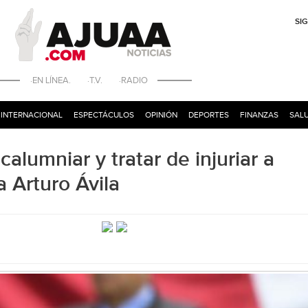
SI
·EN LÍNEA. ·T.V. ·RADIO
INTERNACIONAL
ESPECTÁCULOS
OPINIÓN
DEPORTES
FINANZAS
SALU
alumniar y tratar de injuriar a
a Arturo Ávila