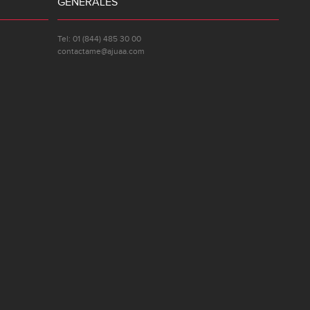
GENERALES
Tel: 01 (844) 485 30 00
contactame@ajuaa.com