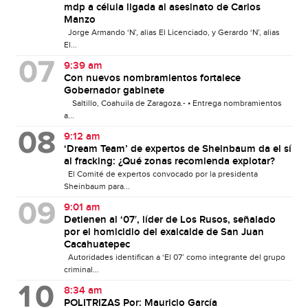
mdp a célula ligada al asesinato de Carlos
Manzo
Jorge Armando ‘N’, alias El Licenciado, y Gerardo ‘N’, alias
El...
9:39 am
Con nuevos nombramientos fortalece
Gobernador gabinete
Saltillo, Coahuila de Zaragoza.- • Entrega nombramientos
a...
9:12 am
‘Dream Team’ de expertos de Sheinbaum da el sí
al fracking: ¿Qué zonas recomienda explotar?
El Comité de expertos convocado por la presidenta
Sheinbaum para...
9:01 am
Detienen al ‘07′, líder de Los Rusos, señalado
por el homicidio del exalcalde de San Juan
Cacahuatepec
Autoridades identifican a ‘El 07’ como integrante del grupo
criminal...
8:34 am
POLITRIZAS Por: Mauricio García