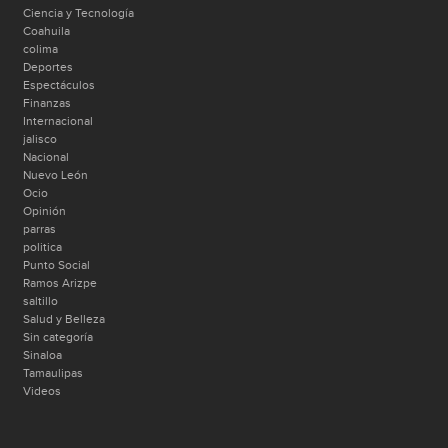
Ciencia y Tecnología
Coahuila
colima
Deportes
Espectáculos
Finanzas
Internacional
jalisco
Nacional
Nuevo León
Ocio
Opinión
parras
politica
Punto Social
Ramos Arizpe
saltillo
Salud y Belleza
Sin categoría
Sinaloa
Tamaulipas
Videos