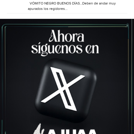
VÓMITO NEGRO BUENOS DÍAS…Deben de andar muy
apurados los regidores...