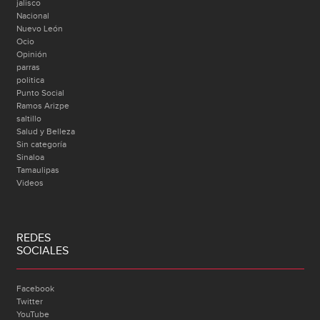
jalisco
Nacional
Nuevo León
Ocio
Opinión
parras
politica
Punto Social
Ramos Arizpe
saltillo
Salud y Belleza
Sin categoría
Sinaloa
Tamaulipas
Videos
REDES
SOCIALES
Facebook
Twitter
YouTube