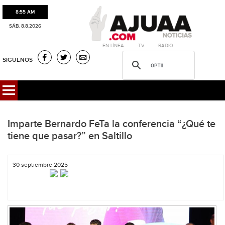
8:55 AM
SÁB. 8.8.2026
·EN LÍNEA. ·T.V. ·RADIO
SIGUENOS
Imparte Bernardo FeTa la conferencia “¿Qué te
tiene que pasar?” en Saltillo
30 septiembre 2025