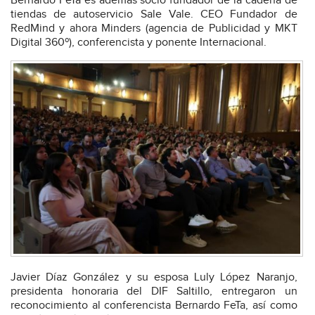
Bernardo FeTa es además socio fundador de la cadena de
tiendas de autoservicio Sale Vale. CEO Fundador de
RedMind y ahora Minders (agencia de Publicidad y MKT
Digital 360º), conferencista y ponente Internacional.
Javier Díaz González y su esposa Luly López Naranjo,
presidenta honoraria del DIF Saltillo, entregaron un
reconocimiento al conferencista Bernardo FeTa, así como