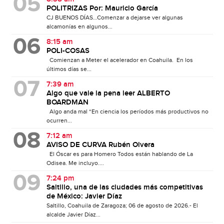
POLITRIZAS Por: Mauricio García
CJ BUENOS DÍAS…Comenzar a dejarse ver algunas
alcamonías en algunos...
8:15 am
POLI-COSAS
Comienzan a Meter el acelerador en Coahuila. En los
últimos días se...
7:39 am
Algo que vale la pena leer ALBERTO
BOARDMAN
Algo anda mal “En ciencia los períodos más productivos no
ocurren...
7:12 am
AVISO DE CURVA Rubén Olvera
El Óscar es para Homero Todos están hablando de La
Odisea. Me incluyo....
7:24 pm
Saltillo, una de las ciudades más competitivas
de México: Javier Díaz
Saltillo, Coahuila de Zaragoza; 06 de agosto de 2026.- El
alcalde Javier Díaz...