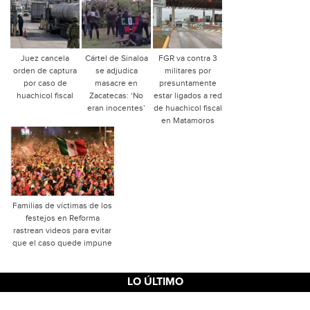
Juez cancela
Cártel de Sinaloa
FGR va contra 3
orden de captura
se adjudica
militares por
por caso de
masacre en
presuntamente
huachicol fiscal
Zacatecas: ‘No
estar ligados a red
eran inocentes’
de huachicol fiscal
en Matamoros
Familias de víctimas de los
festejos en Reforma
rastrean videos para evitar
que el caso quede impune
LO ÚLTIMO