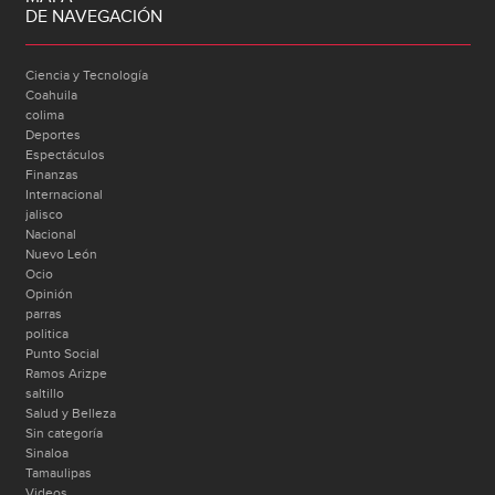
DE NAVEGACIÓN
Ciencia y Tecnología
Coahuila
colima
Deportes
Espectáculos
Finanzas
Internacional
jalisco
Nacional
Nuevo León
Ocio
Opinión
parras
politica
Punto Social
Ramos Arizpe
saltillo
Salud y Belleza
Sin categoría
Sinaloa
Tamaulipas
Videos