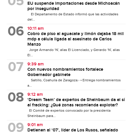
EU suspende importaciones desde Michoacán
por inseguridad
El Departamento de Estado informó que las actividades
del...
10:11 am
Cobro de piso al aguacate y limón dejaba 18 mil
mdp a célula ligada al asesinato de Carlos
Manzo
Jorge Armando ‘N’, alias El Licenciado, y Gerardo ‘N’, alias
El...
9:39 am
Con nuevos nombramientos fortalece
Gobernador gabinete
Saltillo, Coahuila de Zaragoza.- • Entrega nombramientos
a...
9:12 am
‘Dream Team’ de expertos de Sheinbaum da el sí
al fracking: ¿Qué zonas recomienda explotar?
El Comité de expertos convocado por la presidenta
Sheinbaum para...
9:01 am
Detienen al ‘07′, líder de Los Rusos, señalado