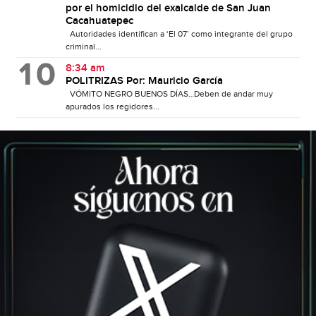
por el homicidio del exalcalde de San Juan
Cacahuatepec
Autoridades identifican a ‘El 07’ como integrante del grupo
criminal...
8:34 am
POLITRIZAS Por: Mauricio García
VÓMITO NEGRO BUENOS DÍAS…Deben de andar muy
apurados los regidores...