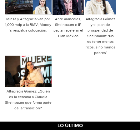
Minsa y Altagracia van por
Ante aranceles,
Altagracia Gómez
1,000 mdp a la BMV; Moody
Sheinbaum e IP
y el plan de
´s respalda colocación.
pactan acelerar el
prosperidad de
Plan México
Sheinbaum: ‘No
es tener menos
ricos, sino menos
pobres’
Altagracia Gómez: ¿Quién
es la cercana a Claudia
Sheinbaum que forma parte
de la transición?
LO ÚLTIMO