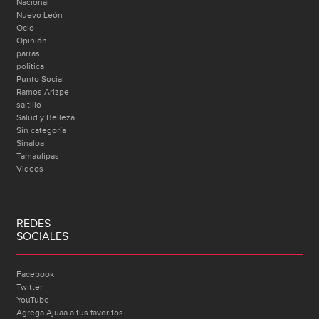
Nacional
Nuevo León
Ocio
Opinión
parras
politica
Punto Social
Ramos Arizpe
saltillo
Salud y Belleza
Sin categoría
Sinaloa
Tamaulipas
Videos
REDES
SOCIALES
Facebook
Twitter
YouTube
Agrega Ajuaa a tus favoritos