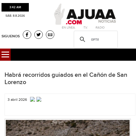
3:42 AM
SÁB. 8.8.2026
·EN LÍNEA. ·T.V. ·RADIO
SIGUENOS
Habrá recorridos guiados en el Cañón de San
Lorenzo
3 abril 2026