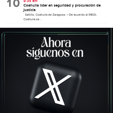
8:35 am
Coahuila líder en seguridad y procuración de
justicia
Saltillo, Coahuila de Zaragoza.- • De acuerdo al INEGI,
Coahuila se...