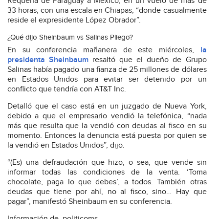
Requena de Paraguay a México, en un vuelo de más de
33 horas, con una escala en Chiapas, “donde casualmente
reside el expresidente López Obrador”.
¿Qué dijo Sheinbaum vs Salinas Pliego?
En su conferencia mañanera de este miércoles,
la
presidenta Sheinbaum
resaltó que el dueño de Grupo
Salinas había pagado una fianza de 25 millones de dólares
en Estados Unidos para evitar ser detenido por un
conflicto que tendría con AT&T Inc.
Detalló que el caso está en un juzgado de Nueva York,
debido a que el empresario vendió la telefónica, “nada
más que resulta que la vendió con deudas al fisco en su
momento. Entonces la denuncia está puesta por quien se
la vendió en Estados Unidos”, dijo.
“(Es) una defraudación que hizo, o sea, que vende sin
informar todas las condiciones de la venta. ‘Toma
chocolate, paga lo que debes’, a todos. También otras
deudas que tiene por ahí, no al fisco, sino… Hay que
pagar”, manifestó Sheinbaum en su conferencia.
Información de. politicoms