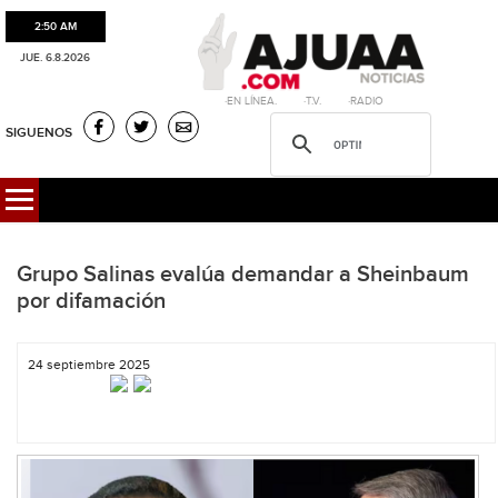
2:50 AM
JUE. 6.8.2026
·EN LÍNEA. ·T.V. ·RADIO
SIGUENOS
Grupo Salinas evalúa demandar a Sheinbaum
por difamación
24 septiembre 2025