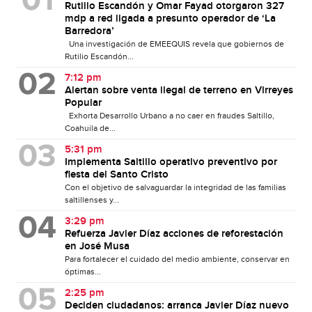
Rutilio Escandón y Omar Fayad otorgaron 327
mdp a red ligada a presunto operador de ‘La
Barredora’
Una investigación de EMEEQUIS revela que gobiernos de
Rutilio Escandón...
7:12 pm
Alertan sobre venta ilegal de terreno en Virreyes
Popular
Exhorta Desarrollo Urbano a no caer en fraudes Saltillo,
Coahuila de...
5:31 pm
Implementa Saltillo operativo preventivo por
fiesta del Santo Cristo
Con el objetivo de salvaguardar la integridad de las familias
saltillenses y...
3:29 pm
Refuerza Javier Díaz acciones de reforestación
en José Musa
Para fortalecer el cuidado del medio ambiente, conservar en
óptimas...
2:25 pm
Deciden ciudadanos: arranca Javier Díaz nuevo