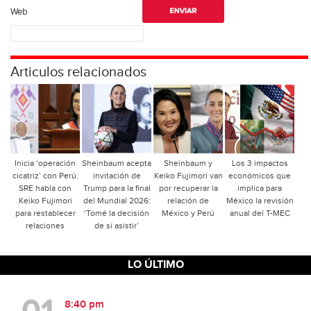
Web
Articulos relacionados
Inicia ‘operación
Sheinbaum acepta
Sheinbaum y
Los 3 impactos
cicatriz’ con Perú:
invitación de
Keiko Fujimori van
económicos que
SRE habla con
Trump para la final
por recuperar la
implica para
Keiko Fujimori
del Mundial 2026:
relación de
México la revisión
para restablecer
‘Tomé la decisión
México y Perú
anual del T-MEC
relaciones
de sí asistir’
LO ÚLTIMO
8:40 pm