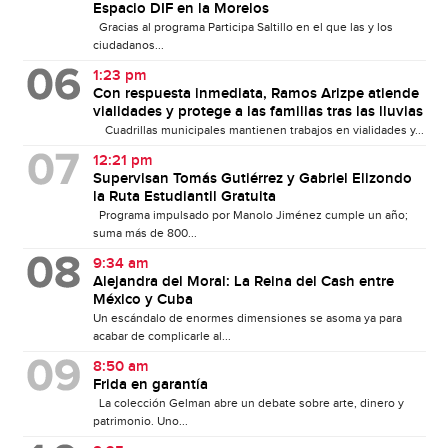
Espacio DIF en la Morelos
Gracias al programa Participa Saltillo en el que las y los
ciudadanos...
1:23 pm
Con respuesta inmediata, Ramos Arizpe atiende
vialidades y protege a las familias tras las lluvias
Cuadrillas municipales mantienen trabajos en vialidades y...
12:21 pm
Supervisan Tomás Gutiérrez y Gabriel Elizondo
la Ruta Estudiantil Gratuita
Programa impulsado por Manolo Jiménez cumple un año;
suma más de 800...
9:34 am
Alejandra del Moral: La Reina del Cash entre
México y Cuba
Un escándalo de enormes dimensiones se asoma ya para
acabar de complicarle al...
8:50 am
Frida en garantía
La colección Gelman abre un debate sobre arte, dinero y
patrimonio. Uno...