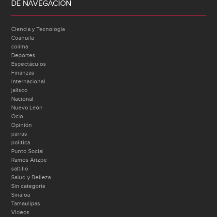
DE NAVEGACIÓN
Ciencia y Tecnología
Coahuila
colima
Deportes
Espectáculos
Finanzas
Internacional
jalisco
Nacional
Nuevo León
Ocio
Opinión
parras
politica
Punto Social
Ramos Arizpe
saltillo
Salud y Belleza
Sin categoría
Sinaloa
Tamaulipas
Videos