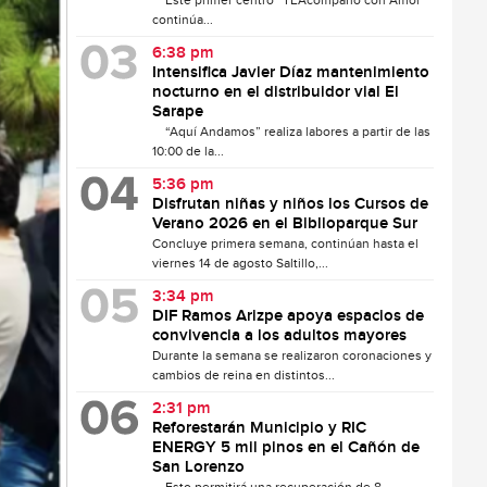
Este primer centro “TEAcompaño con Amor”
continúa...
6:38 pm
Intensifica Javier Díaz mantenimiento
nocturno en el distribuidor vial El
Sarape
“Aquí Andamos” realiza labores a partir de las
10:00 de la...
5:36 pm
Disfrutan niñas y niños los Cursos de
Verano 2026 en el Biblioparque Sur
Concluye primera semana, continúan hasta el
viernes 14 de agosto Saltillo,...
3:34 pm
DIF Ramos Arizpe apoya espacios de
convivencia a los adultos mayores
Durante la semana se realizaron coronaciones y
cambios de reina en distintos...
2:31 pm
Reforestarán Municipio y RIC
ENERGY 5 mil pinos en el Cañón de
San Lorenzo