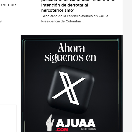
presidente de Colombia: ‘reafirmo mi
a en que
intención de derrotar al
narcoterrorismo’
Abelardo de la Espriella asumió en Cali la
s.
Presidencia de Colombia,...