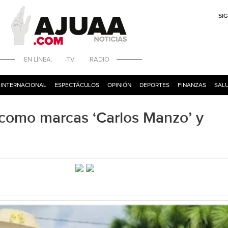
SI
·EN LÍNEA. ·T.V. ·RADIO
INTERNACIONAL
ESPECTÁCULOS
OPINIÓN
DEPORTES
FINANZAS
SALU
 como marcas ‘Carlos Manzo’ y