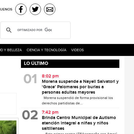
GUENOS
D Y BELLEZA
CIENCIA Y TECNOLOGÍA
VIDEOS
LO ÚLTIMO
8:02 pm
Morena suspende a Nayeli Salvatori y
‘Grace’ Palomares por burlas a
personas adultas mayores
Morena suspendió de forma provisional los
derechos partidistas de...
7:42 pm
Brinda Centro Municipal de Autismo
atención integral a niñas y niños
saltillenses