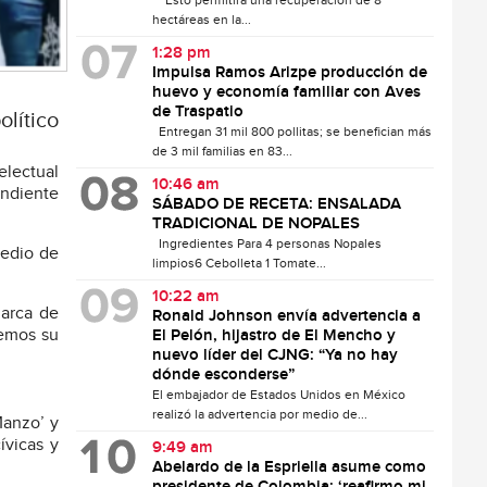
Esto permitirá una recuperación de 8
hectáreas en la...
1:28 pm
Impulsa Ramos Arizpe producción de
huevo y economía familiar con Aves
de Traspatio
lítico
Entregan 31 mil 800 pollitas; se benefician más
de 3 mil familias en 83...
electual
10:46 am
endiente
SÁBADO DE RECETA: ENSALADA
TRADICIONAL DE NOPALES
Ingredientes Para 4 personas Nopales
medio de
limpios6 Cebolleta 1 Tomate...
10:22 am
marca de
Ronald Johnson envía advertencia a
remos su
El Pelón, hijastro de El Mencho y
nuevo líder del CJNG: “Ya no hay
dónde esconderse”
El embajador de Estados Unidos en México
realizó la advertencia por medio de...
Manzo’ y
ívicas y
9:49 am
Abelardo de la Espriella asume como