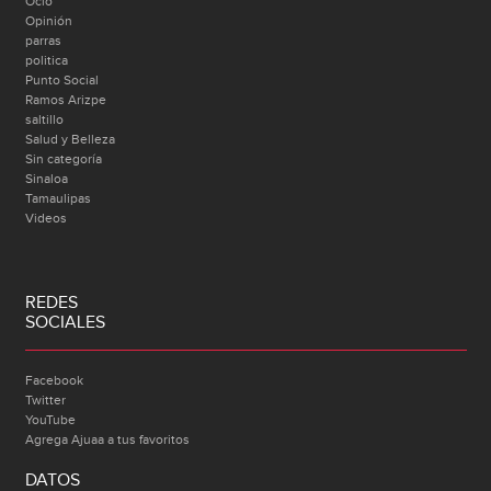
Ocio
Opinión
parras
politica
Punto Social
Ramos Arizpe
saltillo
Salud y Belleza
Sin categoría
Sinaloa
Tamaulipas
Videos
REDES
SOCIALES
Facebook
Twitter
YouTube
Agrega Ajuaa a tus favoritos
DATOS