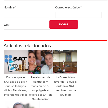
Nombre
*
Correo electrónico
*
Web
Articulos relacionados
10 cosas que el
Revelan red de
La Corte falla a
SAT sabe de ti sin
contratos y
favor de Televisa:
que se lo hayas
mansión de 65
ordena al SAT
dicho: Depósitos,
mdp ligada al
devolver más de
inversiones y más
exjefe del SAT en
100 mdp
Quintana Roo