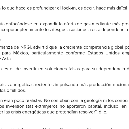
lo que hace es profundizar el lock-in, es decir, hace más difícil
inúa enfocándose en expandir la oferta de gas mediante más pr
incorporar plenamente los riesgos asociados a esta dependencia.
o
rnanza de NRGI, advirtió que la creciente competencia global po
dad para México, particularmente conforme Estados Unidos am
 Asia.
es el de invertir en soluciones falsas para su dependencia d
crisis energéticas recientes impulsando más producción naciona
os o fallidos.
n eran poco realistas. No contaban con la geología ni los conoc
s inversionistas extranjeros no aportaron capital, incluso, e
las crisis energéticas que pretendían resolver”, dijo.