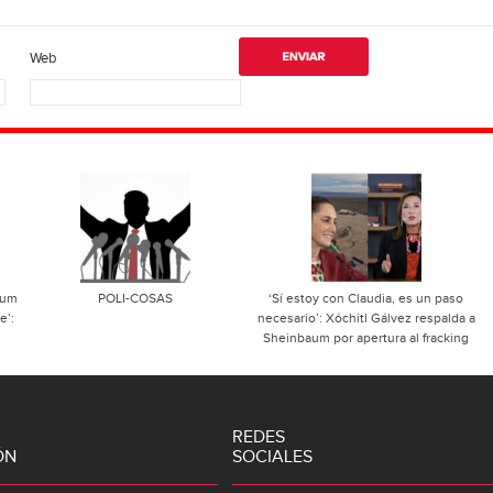
Web
aum
POLI-COSAS
‘Sí estoy con Claudia, es un paso
e’:
necesario’: Xóchitl Gálvez respalda a
Sheinbaum por apertura al fracking
REDES
ÓN
SOCIALES