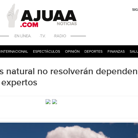
SI
·EN LÍNEA. ·T.V. ·RADIO
INTERNACIONAL
ESPECTÁCULOS
OPINIÓN
DEPORTES
FINANZAS
SALU
as natural no resolverán dependen
 expertos