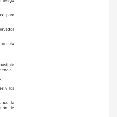
l riesgo
ico para
servados
 un solo
bustible
dencia.
.
es y los
ismos de
stión de