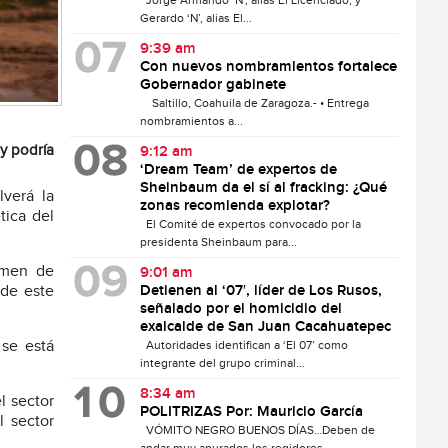
Jorge Armando ‘N’, alias El Licenciado, y
Gerardo ‘N’, alias El...
9:39 am
Con nuevos nombramientos fortalece
Gobernador gabinete
Saltillo, Coahuila de Zaragoza.- • Entrega
nombramientos a...
 y podría
9:12 am
‘Dream Team’ de expertos de
Sheinbaum da el sí al fracking: ¿Qué
lverá la
zonas recomienda explotar?
tica del
El Comité de expertos convocado por la
presidenta Sheinbaum para...
umen de
9:01 am
 de este
Detienen al ‘07′, líder de Los Rusos,
señalado por el homicidio del
exalcalde de San Juan Cacahuatepec
 se está
Autoridades identifican a ‘El 07’ como
integrante del grupo criminal...
8:34 am
l sector
POLITRIZAS Por: Mauricio García
l sector
VÓMITO NEGRO BUENOS DÍAS…Deben de