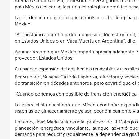
Aleida Azamar Alonso, profesora e investigadora de la U
para México es consolidar una estrategia energética basa
La académica consideró que impulsar el fracking bajo 
México.
“Si apostamos por el fracking como solución estructural
en Estados Unidos o en Vaca Muerta en Argentina”, dijo.
Azamar recordó que México importa aproximadamente 75
proveedor, Estados Unidos.
Cuestionan expansión del gas frente a renovables y electrific
Por su parte, Susana Cazorla Espinosa, directora y socia
de transición en décadas anteriores, pero advirtió que e
“Cuando ponemos combustible de transición energética, y
La especialista cuestionó que México continúe expandien
sistemas de almacenamiento ya son económicamente via
En tanto, José María Valenzuela, profesor de El Colegi
planeación energética vinculante, aunque advirtió que 
demanda para reducir gradualmente la dependencia gasíf