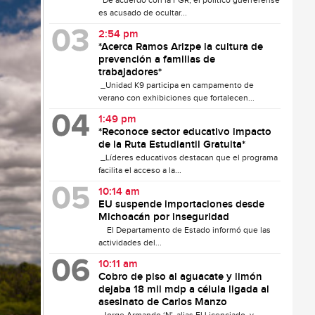
De acuerdo con la FGR, el político guerrerense
es acusado de ocultar...
2:54 pm
*Acerca Ramos Arizpe la cultura de
prevención a familias de
trabajadores*
_Unidad K9 participa en campamento de
verano con exhibiciones que fortalecen...
1:49 pm
*Reconoce sector educativo impacto
de la Ruta Estudiantil Gratuita*
_Líderes educativos destacan que el programa
facilita el acceso a la...
10:14 am
EU suspende importaciones desde
Michoacán por inseguridad
El Departamento de Estado informó que las
actividades del...
10:11 am
Cobro de piso al aguacate y limón
dejaba 18 mil mdp a célula ligada al
asesinato de Carlos Manzo