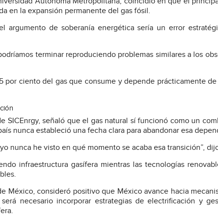
niversidad Autónoma Metropolitana, coincidió en que el principa
da en la expansión permanente del gas fósil.
el argumento de soberanía energética sería un error estratég
, podríamos terminar reproduciendo problemas similares a los ob
 por ciento del gas que consume y depende prácticamente de
ación
 de SICEnrgy, señaló que el gas natural sí funcionó como un com
l país nunca estableció una fecha clara para abandonar esa depen
o nunca he visto en qué momento se acaba esa transición”, dijo
do infraestructura gasífera mientras las tecnologías renovabl
bles.
o de México, consideró positivo que México avance hacia mecan
será necesario incorporar estrategias de electrificación y ge
era.