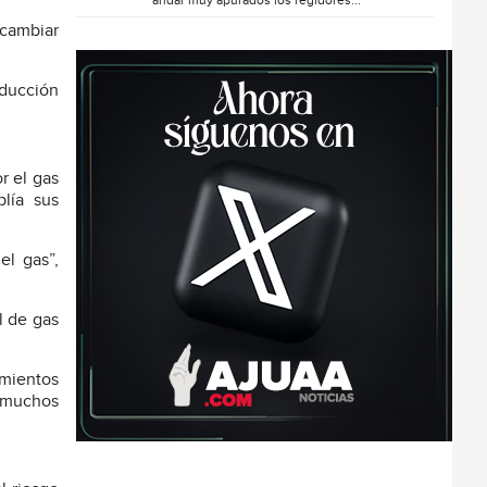
andar muy apurados los regidores...
 cambiar
oducción
r el gas
plía sus
el gas”,
l de gas
imientos
n muchos