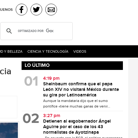
GUENOS
D Y BELLEZA
CIENCIA Y TECNOLOGÍA
VIDEOS
LO ÚLTIMO
cia
4:19 pm
Sheinbaum confirma que el papa
León XIV no visitará México durante
su gira por Latinoamérica
Aunque la mandataria dijo que el sumo
pontífice «tiene muchas ganas de venir...
3:27 pm
Detienen al exgobernador Ángel
Aguirre por el caso de los 43
normalistas de Ayotzinapa