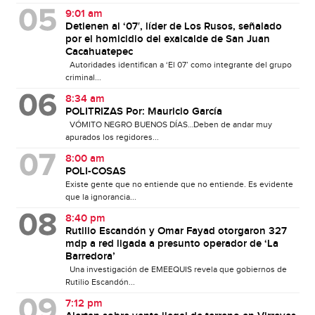
9:01 am
Detienen al ‘07′, líder de Los Rusos, señalado
por el homicidio del exalcalde de San Juan
Cacahuatepec
Autoridades identifican a ‘El 07’ como integrante del grupo
criminal...
8:34 am
POLITRIZAS Por: Mauricio García
VÓMITO NEGRO BUENOS DÍAS…Deben de andar muy
apurados los regidores...
8:00 am
POLI-COSAS
Existe gente que no entiende que no entiende. Es evidente
que la ignorancia...
8:40 pm
Rutilio Escandón y Omar Fayad otorgaron 327
mdp a red ligada a presunto operador de ‘La
Barredora’
Una investigación de EMEEQUIS revela que gobiernos de
Rutilio Escandón...
7:12 pm