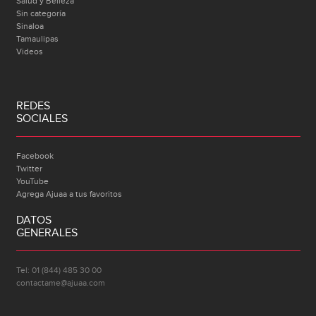
Salud y Belleza
Sin categoría
Sinaloa
Tamaulipas
Videos
REDES
SOCIALES
Facebook
Twitter
YouTube
Agrega Ajuaa a tus favoritos
DATOS
GENERALES
Tel: 01 (844) 485 30 00
contactame@ajuaa.com