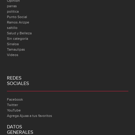
Opinión
parras
politica
Punto Social
Ramos Arizpe
saltillo
Salud y Belleza
Sin categoría
Sinaloa
Tamaulipas
Videos
REDES
SOCIALES
Facebook
Twitter
YouTube
Agrega Ajuaa a tus favoritos
DATOS
GENERALES