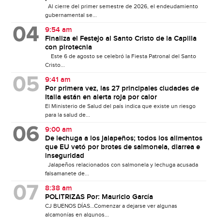
Al cierre del primer semestre de 2026, el endeudamiento
gubernamental se...
9:54 am
Finaliza el Festejo al Santo Cristo de la Capilla
con pirotecnia
Este 6 de agosto se celebró la Fiesta Patronal del Santo
Cristo...
9:41 am
Por primera vez, las 27 principales ciudades de
Italia están en alerta roja por calor
El Ministerio de Salud del país indica que existe un riesgo
para la salud de...
9:00 am
De lechuga a los jalapeños; todos los alimentos
que EU vetó por brotes de salmonela, diarrea e
inseguridad
Jalapeños relacionados con salmonela y lechuga acusada
falsamanete de...
8:38 am
POLITRIZAS Por: Mauricio García
CJ BUENOS DÍAS…Comenzar a dejarse ver algunas
alcamonías en algunos...