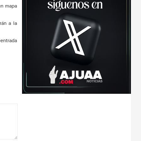
 un mapa
rán a la
 entrada