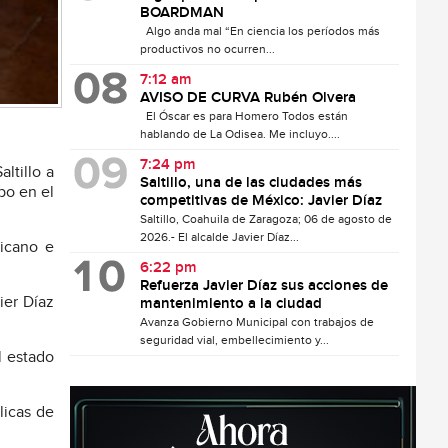
BOARDMAN
Algo anda mal “En ciencia los períodos más
productivos no ocurren...
7:12 am
AVISO DE CURVA Rubén Olvera
El Óscar es para Homero Todos están
hablando de La Odisea. Me incluyo....
7:24 pm
ltillo a
Saltillo, una de las ciudades más
bo en el
competitivas de México: Javier Díaz
Saltillo, Coahuila de Zaragoza; 06 de agosto de
2026.- El alcalde Javier Díaz...
xicano e
6:22 pm
Refuerza Javier Díaz sus acciones de
ier Díaz
mantenimiento a la ciudad
Avanza Gobierno Municipal con trabajos de
seguridad vial, embellecimiento y...
l estado
licas de