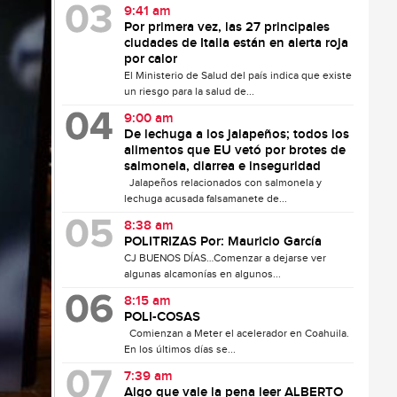
9:41 am
Por primera vez, las 27 principales
ciudades de Italia están en alerta roja
por calor
El Ministerio de Salud del país indica que existe
un riesgo para la salud de...
9:00 am
De lechuga a los jalapeños; todos los
alimentos que EU vetó por brotes de
salmonela, diarrea e inseguridad
Jalapeños relacionados con salmonela y
lechuga acusada falsamanete de...
8:38 am
POLITRIZAS Por: Mauricio García
CJ BUENOS DÍAS…Comenzar a dejarse ver
algunas alcamonías en algunos...
8:15 am
POLI-COSAS
Comienzan a Meter el acelerador en Coahuila.
En los últimos días se...
7:39 am
Algo que vale la pena leer ALBERTO