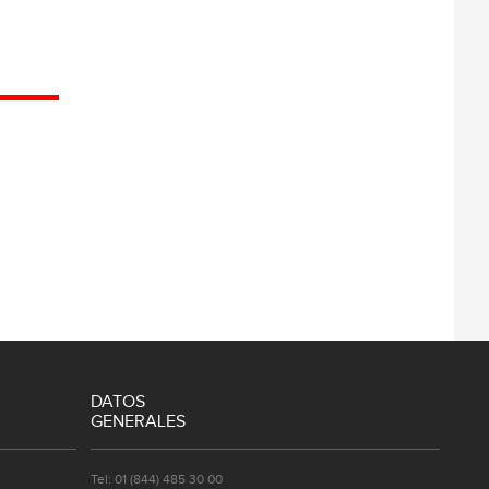
DATOS
GENERALES
Tel: 01 (844) 485 30 00