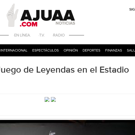
SI
·EN LÍNEA. ·T.V. ·RADIO
INTERNACIONAL
ESPECTÁCULOS
OPINIÓN
DEPORTES
FINANZAS
SALU
l Juego de Leyendas en el Estadio