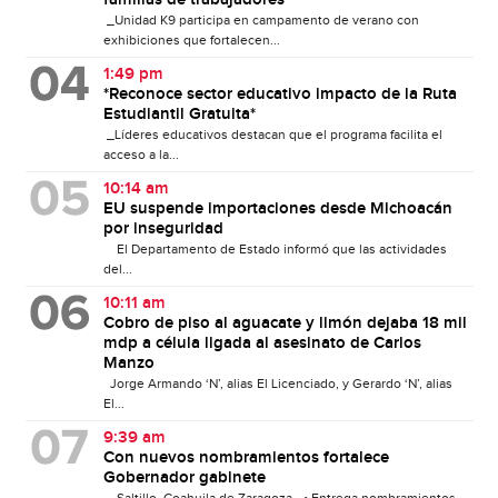
_Unidad K9 participa en campamento de verano con
exhibiciones que fortalecen...
1:49 pm
*Reconoce sector educativo impacto de la Ruta
Estudiantil Gratuita*
_Líderes educativos destacan que el programa facilita el
acceso a la...
10:14 am
EU suspende importaciones desde Michoacán
por inseguridad
El Departamento de Estado informó que las actividades
del...
10:11 am
Cobro de piso al aguacate y limón dejaba 18 mil
mdp a célula ligada al asesinato de Carlos
Manzo
Jorge Armando ‘N’, alias El Licenciado, y Gerardo ‘N’, alias
El...
9:39 am
Con nuevos nombramientos fortalece
Gobernador gabinete
Saltillo, Coahuila de Zaragoza.- • Entrega nombramientos