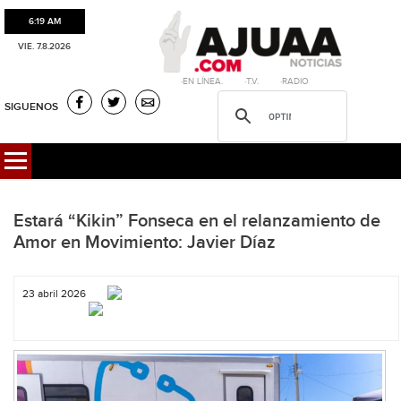
6:19 AM
VIE. 7.8.2026
·EN LÍNEA. ·T.V. ·RADIO
SIGUENOS
Estará “Kikin” Fonseca en el relanzamiento de
Amor en Movimiento: Javier Díaz
23 abril 2026