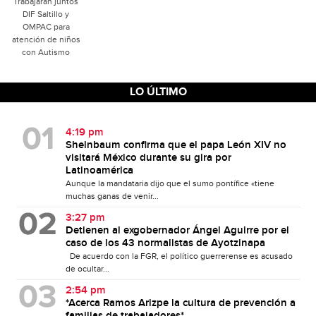
Trabajarán juntos
DIF Saltillo y
OMPAC para
atención de niños
con Autismo
LO ÚLTIMO
4:19 pm
Sheinbaum confirma que el papa León XIV no
visitará México durante su gira por
Latinoamérica
Aunque la mandataria dijo que el sumo pontífice «tiene
muchas ganas de venir...
3:27 pm
Detienen al exgobernador Ángel Aguirre por el
caso de los 43 normalistas de Ayotzinapa
De acuerdo con la FGR, el político guerrerense es acusado
de ocultar...
2:54 pm
*Acerca Ramos Arizpe la cultura de prevención a
familias de trabajadores*