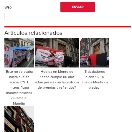
Web
Articulos relacionados
Esto no se acaba
Huelga en Monte de
Trabajadores
hasta que se
Piedad cumple 80 días:
dicen “Si” a
acaba: CNTE
¿Qué pasará con la custodia
Huelga Monte de
intensificará
de prendas y refrendos?
piedad
manifestaciones
durante el
Mundial