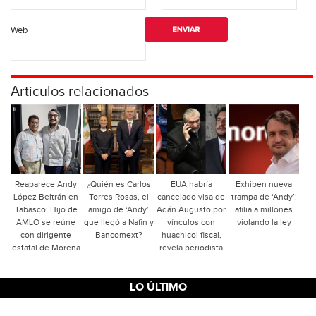
Web
Articulos relacionados
Reaparece Andy
¿Quién es Carlos
EUA habría
Exhiben nueva
López Beltrán en
Torres Rosas, el
cancelado visa de
trampa de ‘Andy’:
Tabasco: Hijo de
amigo de ‘Andy’
Adán Augusto por
afilia a millones
AMLO se reúne
que llegó a Nafin y
vínculos con
violando la ley
con dirigente
Bancomext?
huachicol fiscal,
estatal de Morena
revela periodista
LO ÚLTIMO