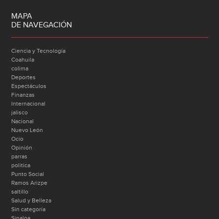
MAPA
DE NAVEGACIÓN
Ciencia y Tecnología
Coahuila
colima
Deportes
Espectáculos
Finanzas
Internacional
jalisco
Nacional
Nuevo León
Ocio
Opinión
parras
politica
Punto Social
Ramos Arizpe
saltillo
Salud y Belleza
Sin categoría
Sinaloa