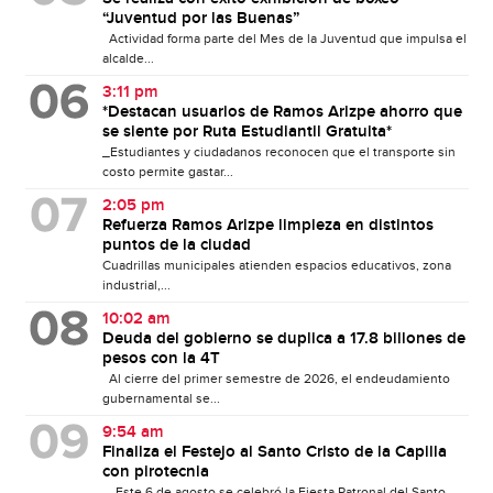
“Juventud por las Buenas”
Actividad forma parte del Mes de la Juventud que impulsa el
alcalde...
3:11 pm
*Destacan usuarios de Ramos Arizpe ahorro que
se siente por Ruta Estudiantil Gratuita*
_Estudiantes y ciudadanos reconocen que el transporte sin
costo permite gastar...
2:05 pm
Refuerza Ramos Arizpe limpieza en distintos
puntos de la ciudad
Cuadrillas municipales atienden espacios educativos, zona
industrial,...
10:02 am
Deuda del gobierno se duplica a 17.8 billones de
pesos con la 4T
Al cierre del primer semestre de 2026, el endeudamiento
gubernamental se...
9:54 am
Finaliza el Festejo al Santo Cristo de la Capilla
con pirotecnia
Este 6 de agosto se celebró la Fiesta Patronal del Santo