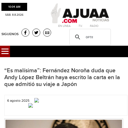
10:04 AM
SÁB. 8.8.2026
·EN LÍNEA. ·T.V. ·RADIO
SIGUENOS
“Es malísima”: Fernández Noroña duda que
Andy López Beltrán haya escrito la carta en la
que admitió su viaje a Japón
6 agosto 2025