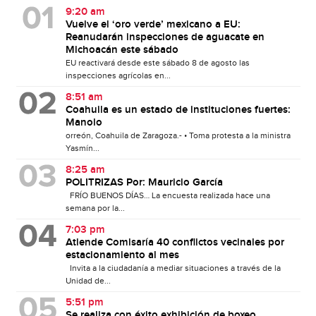
9:20 am
Vuelve el ‘oro verde’ mexicano a EU:
Reanudarán inspecciones de aguacate en
Michoacán este sábado
EU reactivará desde este sábado 8 de agosto las
inspecciones agrícolas en...
8:51 am
Coahuila es un estado de instituciones fuertes:
Manolo
orreón, Coahuila de Zaragoza.- • Toma protesta a la ministra
Yasmín...
8:25 am
POLITRIZAS Por: Mauricio García
FRÍO BUENOS DÍAS… La encuesta realizada hace una
semana por la...
7:03 pm
Atiende Comisaría 40 conflictos vecinales por
estacionamiento al mes
Invita a la ciudadanía a mediar situaciones a través de la
Unidad de...
5:51 pm
Se realiza con éxito exhibición de boxeo