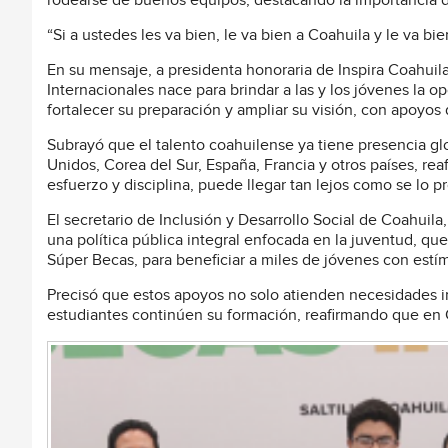
rodearse de buenos equipos, destacando la importancia d
“Si a ustedes les va bien, le va bien a Coahuila y le va bi
En su mensaje, a presidenta honoraria de Inspira Coahui
Internacionales nace para brindar a las y los jóvenes la 
fortalecer su preparación y ampliar su visión, con apoyos
Subrayó que el talento coahuilense ya tiene presencia gl
Unidos, Corea del Sur, España, Francia y otros países, r
esfuerzo y disciplina, puede llegar tan lejos como se lo 
El secretario de Inclusión y Desarrollo Social de Coahuil
una política pública integral enfocada en la juventud, 
Súper Becas, para beneficiar a miles de jóvenes con est
Precisó que estos apoyos no solo atienden necesidades in
estudiantes continúen su formación, reafirmando que en C