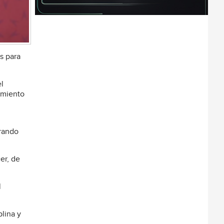
s para
l
amiento
trando
er, de
l
plina y