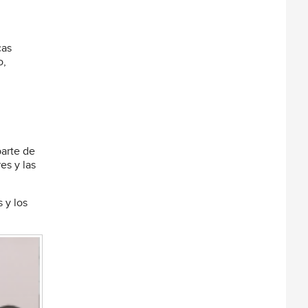
cas
o,
parte de
es y las
 y los