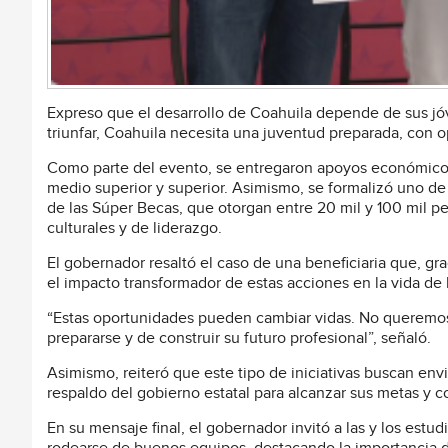
Expreso que el desarrollo de Coahuila depende de sus jó
triunfar, Coahuila necesita una juventud preparada, con 
Como parte del evento, se entregaron apoyos económicos d
medio superior y superior. Asimismo, se formalizó uno d
de las Súper Becas, que otorgan entre 20 mil y 100 mil 
culturales y de liderazgo.
El gobernador resaltó el caso de una beneficiaria que, gr
el impacto transformador de estas acciones en la vida de 
“Estas oportunidades pueden cambiar vidas. No queremos 
prepararse y de construir su futuro profesional”, señaló.
Asimismo, reiteró que este tipo de iniciativas buscan env
respaldo del gobierno estatal para alcanzar sus metas y co
En su mensaje final, el gobernador invitó a las y los estu