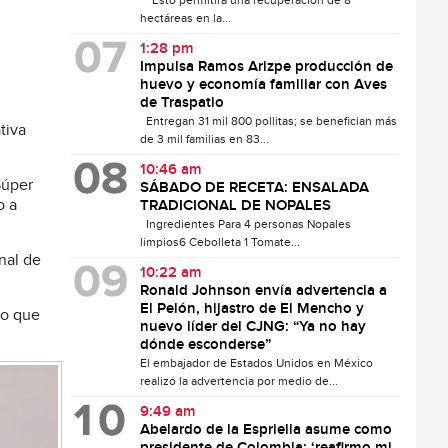
Esto permitirá una recuperación de 8
hectáreas en la...
1:28 pm
Impulsa Ramos Arizpe producción de
huevo y economía familiar con Aves
de Traspatio
Entregan 31 mil 800 pollitas; se benefician más
tiva
de 3 mil familias en 83...
10:46 am
Súper
SÁBADO DE RECETA: ENSALADA
o a
TRADICIONAL DE NOPALES
Ingredientes Para 4 personas Nopales
limpios6 Cebolleta 1 Tomate...
nal de
10:22 am
Ronald Johnson envía advertencia a
El Pelón, hijastro de El Mencho y
to que
nuevo líder del CJNG: “Ya no hay
dónde esconderse”
El embajador de Estados Unidos en México
realizó la advertencia por medio de...
9:49 am
Abelardo de la Espriella asume como