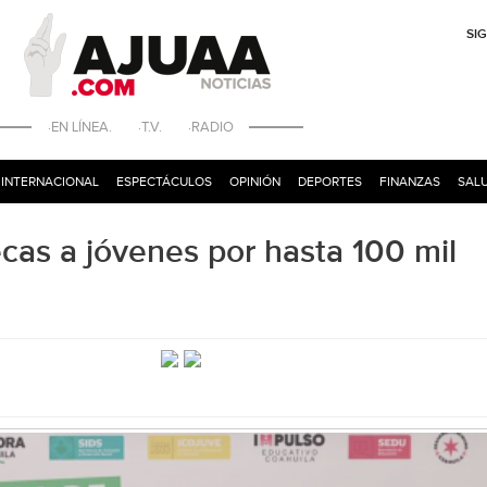
SI
·EN LÍNEA. ·T.V. ·RADIO
INTERNACIONAL
ESPECTÁCULOS
OPINIÓN
DEPORTES
FINANZAS
SALU
as a jóvenes por hasta 100 mil