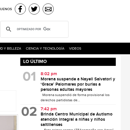
GUENOS
D Y BELLEZA
CIENCIA Y TECNOLOGÍA
VIDEOS
LO ÚLTIMO
8:02 pm
Morena suspende a Nayeli Salvatori y
‘Grace’ Palomares por burlas a
personas adultas mayores
Morena suspendió de forma provisional los
derechos partidistas de...
7:42 pm
Brinda Centro Municipal de Autismo
atención integral a niñas y niños
saltillenses