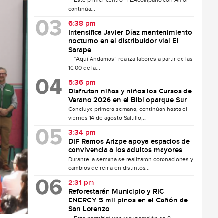
Este primer centro “TEAcompaño con Amor”
continúa...
6:38 pm
Intensifica Javier Díaz mantenimiento
nocturno en el distribuidor vial El
Sarape
“Aquí Andamos” realiza labores a partir de las
10:00 de la...
5:36 pm
Disfrutan niñas y niños los Cursos de
Verano 2026 en el Biblioparque Sur
Concluye primera semana, continúan hasta el
viernes 14 de agosto Saltillo,...
3:34 pm
DIF Ramos Arizpe apoya espacios de
convivencia a los adultos mayores
Durante la semana se realizaron coronaciones y
cambios de reina en distintos...
2:31 pm
Reforestarán Municipio y RIC
ENERGY 5 mil pinos en el Cañón de
San Lorenzo