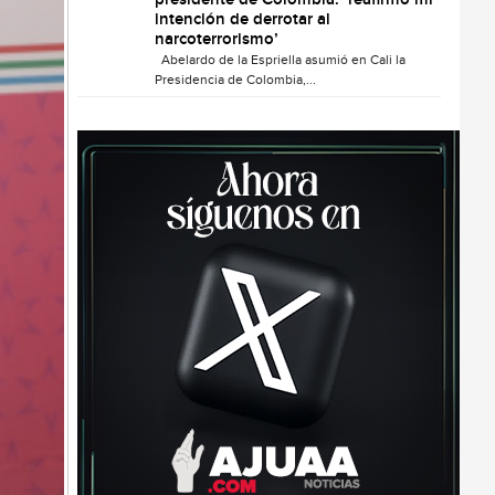
presidente de Colombia: ‘reafirmo mi
intención de derrotar al
narcoterrorismo’
Abelardo de la Espriella asumió en Cali la
Presidencia de Colombia,...