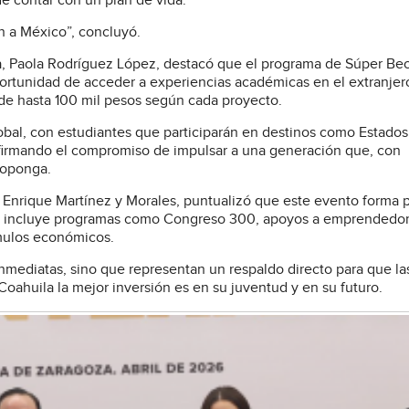
e contar con un plan de vida.
en a México”, concluyó.
la, Paola Rodríguez López, destacó que el programa de Súper Be
oportunidad de acceder a experiencias académicas en el extranjer
 de hasta 100 mil pesos según cada proyecto.
obal, con estudiantes que participarán en destinos como Estados
eafirmando el compromiso de impulsar a una generación que, con
proponga.
a, Enrique Martínez y Morales, puntualizó que este evento forma 
que incluye programas como Congreso 300, apoyos a emprendedor
ímulos económicos.
mediatas, sino que representan un respaldo directo para que las
oahuila la mejor inversión es en su juventud y en su futuro.