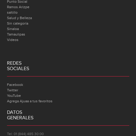
Punto Social
Ramos Arizpe
saltillo
Salud y Belleza
Sin categoría
Sinaloa
Tamaulipas
Videos
REDES
SOCIALES
Facebook
Twitter
YouTube
Agrega Ajuaa a tus favoritos
DATOS
GENERALES
Tel: 01 (844) 485 30 00