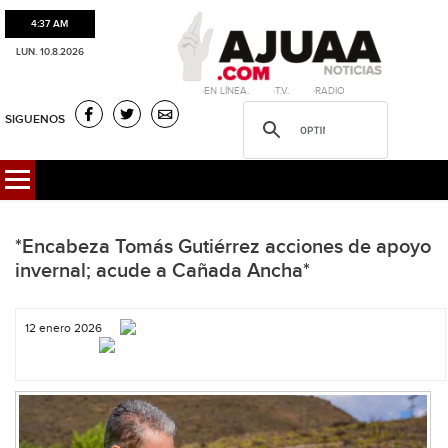
4:37 AM
LUN. 10.8.2026
·EN LÍNEA. ·T.V. ·RADIO
SIGUENOS
*Encabeza Tomás Gutiérrez acciones de apoyo
invernal; acude a Cañada Ancha*
12 enero 2026