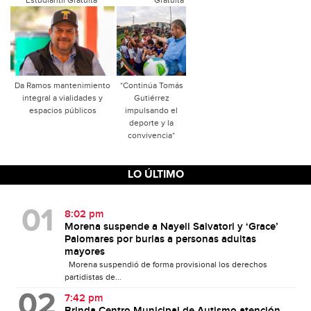
Estudiantil Gratuita*
Gratuita
Da Ramos mantenimiento
*Continúa Tomás
integral a vialidades y
Gutiérrez
espacios públicos
impulsando el
deporte y la
convivencia*
LO ÚLTIMO
8:02 pm
Morena suspende a Nayeli Salvatori y ‘Grace’
Palomares por burlas a personas adultas
mayores
Morena suspendió de forma provisional los derechos
partidistas de...
7:42 pm