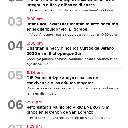
Brinda Centro Municipal de Autismo atención
integral a niñas y niños saltillenses
Este primer centro “TEAcompaño con Amor” continúa...
6:38 pm
Intensifica Javier Díaz mantenimiento nocturno
en el distribuidor vial El Sarape
“Aquí Andamos” realiza labores a partir de las 10:00 de la...
5:36 pm
Disfrutan niñas y niños los Cursos de Verano
2026 en el Biblioparque Sur
Concluye primera semana, continúan hasta el viernes 14 de
agosto Saltillo,...
3:34 pm
DIF Ramos Arizpe apoya espacios de
convivencia a los adultos mayores
Durante la semana se realizaron coronaciones y cambios de
reina en distintos...
2:31 pm
Reforestarán Municipio y RIC ENERGY 5 mil
pinos en el Cañón de San Lorenzo
Esto permitirá una recuperación de 8 hectáreas en la...
1:28 pm