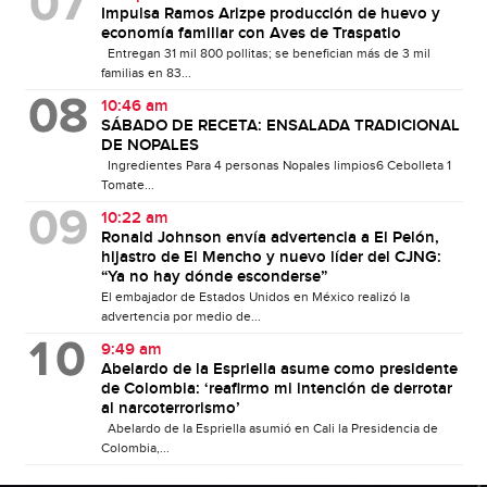
Impulsa Ramos Arizpe producción de huevo y
economía familiar con Aves de Traspatio
Entregan 31 mil 800 pollitas; se benefician más de 3 mil
familias en 83...
10:46 am
SÁBADO DE RECETA: ENSALADA TRADICIONAL
DE NOPALES
Ingredientes Para 4 personas Nopales limpios6 Cebolleta 1
Tomate...
10:22 am
Ronald Johnson envía advertencia a El Pelón,
hijastro de El Mencho y nuevo líder del CJNG:
“Ya no hay dónde esconderse”
El embajador de Estados Unidos en México realizó la
advertencia por medio de...
9:49 am
Abelardo de la Espriella asume como presidente
de Colombia: ‘reafirmo mi intención de derrotar
al narcoterrorismo’
Abelardo de la Espriella asumió en Cali la Presidencia de
Colombia,...