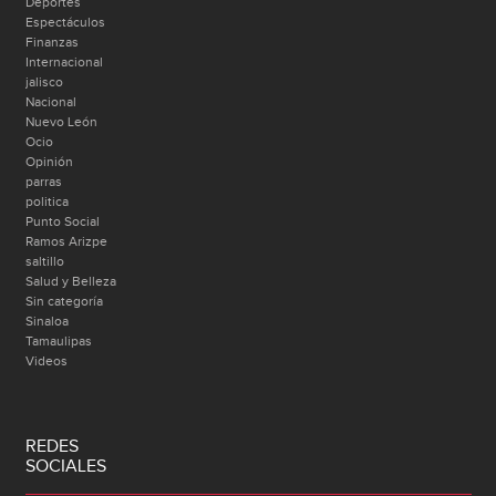
Deportes
Espectáculos
Finanzas
Internacional
jalisco
Nacional
Nuevo León
Ocio
Opinión
parras
politica
Punto Social
Ramos Arizpe
saltillo
Salud y Belleza
Sin categoría
Sinaloa
Tamaulipas
Videos
REDES
SOCIALES