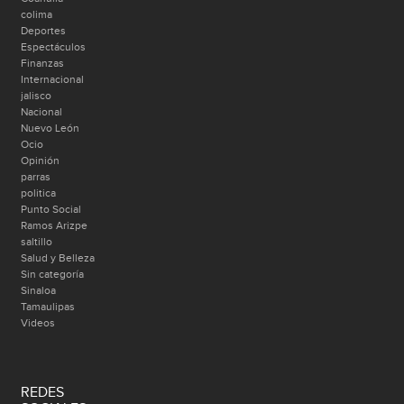
colima
Deportes
Espectáculos
Finanzas
Internacional
jalisco
Nacional
Nuevo León
Ocio
Opinión
parras
politica
Punto Social
Ramos Arizpe
saltillo
Salud y Belleza
Sin categoría
Sinaloa
Tamaulipas
Videos
REDES