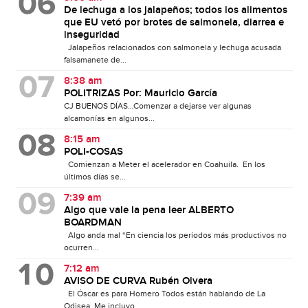
De lechuga a los jalapeños; todos los alimentos
que EU vetó por brotes de salmonela, diarrea e
inseguridad
Jalapeños relacionados con salmonela y lechuga acusada
falsamanete de...
8:38 am
POLITRIZAS Por: Mauricio García
CJ BUENOS DÍAS…Comenzar a dejarse ver algunas
alcamonías en algunos...
8:15 am
POLI-COSAS
Comienzan a Meter el acelerador en Coahuila. En los
últimos días se...
7:39 am
Algo que vale la pena leer ALBERTO
BOARDMAN
Algo anda mal “En ciencia los períodos más productivos no
ocurren...
7:12 am
AVISO DE CURVA Rubén Olvera
El Óscar es para Homero Todos están hablando de La
Odisea. Me incluyo....