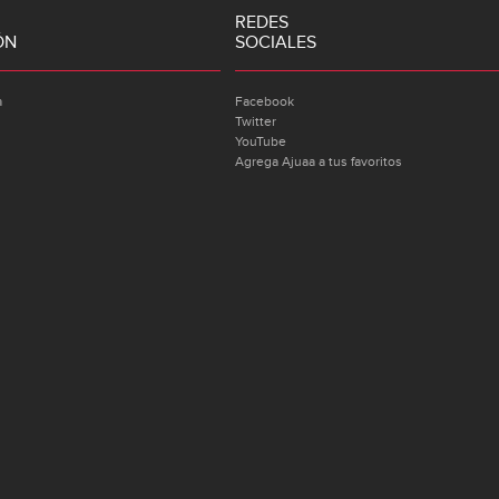
REDES
ÓN
SOCIALES
a
Facebook
Twitter
YouTube
Agrega Ajuaa a tus favoritos