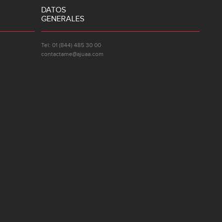
DATOS
GENERALES
Tel: 01 (844) 485 30 00
contactame@ajuaa.com