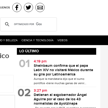
GUENOS
D Y BELLEZA
CIENCIA Y TECNOLOGÍA
VIDEOS
LO ÚLTIMO
ico
4:19 pm
Sheinbaum confirma que el papa
León XIV no visitará México durante
su gira por Latinoamérica
Aunque la mandataria dijo que el sumo
pontífice «tiene muchas ganas de venir...
3:27 pm
Detienen al exgobernador Ángel
Aguirre por el caso de los 43
normalistas de Ayotzinapa