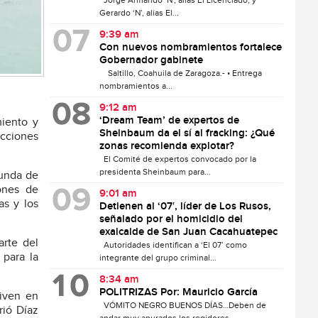
Jorge Armando ‘N’, alias El Licenciado, y
Gerardo ‘N’, alias El...
9:39 am
Con nuevos nombramientos fortalece
Gobernador gabinete
Saltillo, Coahuila de Zaragoza.- • Entrega
nombramientos a...
9:12 am
‘Dream Team’ de expertos de
miento y
Sheinbaum da el sí al fracking: ¿Qué
cciones
zonas recomienda explotar?
El Comité de expertos convocado por la
presidenta Sheinbaum para...
funda de
iones de
9:01 am
as y los
Detienen al ‘07′, líder de Los Rusos,
señalado por el homicidio del
exalcalde de San Juan Cacahuatepec
arte del
Autoridades identifican a ‘El 07’ como
 para la
integrante del grupo criminal...
8:34 am
POLITRIZAS Por: Mauricio García
viven en
VÓMITO NEGRO BUENOS DÍAS…Deben de
rió Díaz