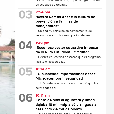
De acuerdo con la FGR, el político guerrerense
es acusado de ocultar...
2:54 pm
*Acerca Ramos Arizpe la cultura de
prevención a familias de
trabajadores*
_Unidad K9 participa en campamento de
verano con exhibiciones que fortalecen...
1:49 pm
*Reconoce sector educativo impacto
de la Ruta Estudiantil Gratuita*
_Líderes educativos destacan que el programa
facilita el acceso a la...
10:14 am
EU suspende importaciones desde
Michoacán por inseguridad
El Departamento de Estado informó que las
actividades del...
10:11 am
Cobro de piso al aguacate y limón
dejaba 18 mil mdp a célula ligada al
asesinato de Carlos Manzo