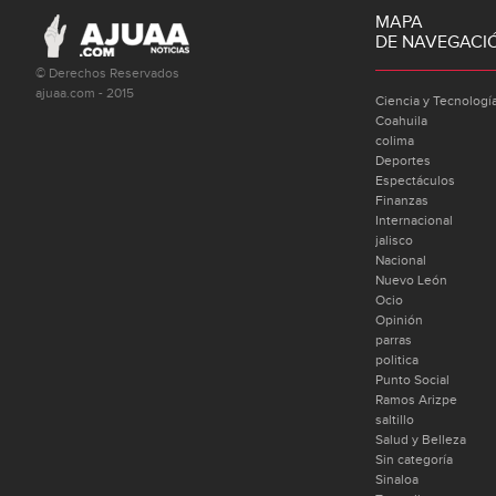
MAPA
DE NAVEGACI
© Derechos Reservados
ajuaa.com - 2015
Ciencia y Tecnologí
Coahuila
colima
Deportes
Espectáculos
Finanzas
Internacional
jalisco
Nacional
Nuevo León
Ocio
Opinión
parras
politica
Punto Social
Ramos Arizpe
saltillo
Salud y Belleza
Sin categoría
Sinaloa