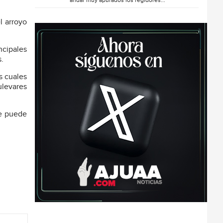
andar muy apurados los regidores...
l arroyo
ncipales
s.
s cuales
ulevares
se puede