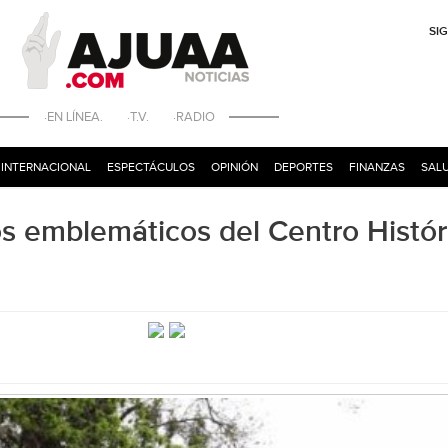
SI
·EN LÍNEA. ·T.V. ·RADIO
INTERNACIONAL
ESPECTÁCULOS
OPINIÓN
DEPORTES
FINANZAS
SALU
os emblemáticos del Centro Histór