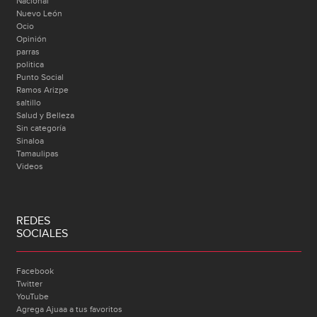
Nacional
Nuevo León
Ocio
Opinión
parras
politica
Punto Social
Ramos Arizpe
saltillo
Salud y Belleza
Sin categoría
Sinaloa
Tamaulipas
Videos
REDES
SOCIALES
Facebook
Twitter
YouTube
Agrega Ajuaa a tus favoritos