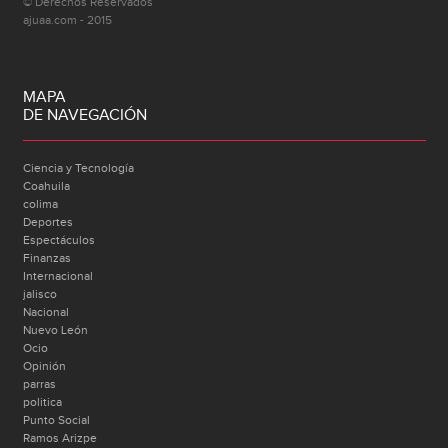
© Derechos Reservados
ajuaa.com - 2015
MAPA
DE NAVEGACIÓN
Ciencia y Tecnología
Coahuila
colima
Deportes
Espectáculos
Finanzas
Internacional
jalisco
Nacional
Nuevo León
Ocio
Opinión
parras
politica
Punto Social
Ramos Arizpe