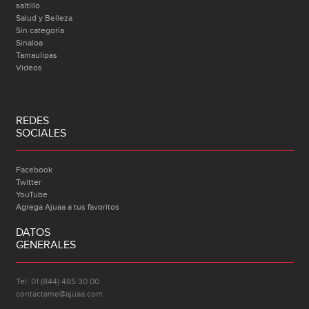
saltillo
Salud y Belleza
Sin categoría
Sinaloa
Tamaulipas
Videos
REDES
SOCIALES
Facebook
Twitter
YouTube
Agrega Ajuaa a tus favoritos
DATOS
GENERALES
Tel: 01 (844) 485 30 00
contactame@ajuaa.com