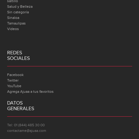
saltillo
Salud y Belleza
Sin categoría
Sinaloa
Tamaulipas
Videos
REDES
SOCIALES
Facebook
Twitter
YouTube
Agrega Ajuaa a tus favoritos
DATOS
GENERALES
Tel: 01 (844) 485 30 00
contactame@ajuaa.com