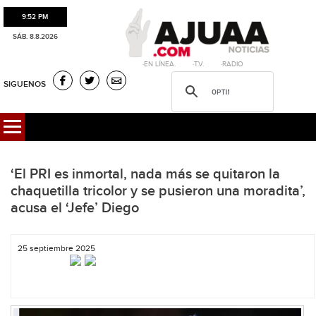
9:52 PM
SÁB. 8.8.2026
·EN LÍNEA. ·T.V. ·RADIO
SIGUENOS
‘El PRI es inmortal, nada más se quitaron la
chaquetilla tricolor y se pusieron una moradita’,
acusa el ‘Jefe’ Diego
25 septiembre 2025