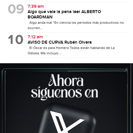
7:39 am
Algo que vale la pena leer ALBERTO
BOARDMAN
Algo anda mal “En ciencia los períodos más productivos no
ocurren...
7:12 am
AVISO DE CURVA Rubén Olvera
El Óscar es para Homero Todos están hablando de La
Odisea. Me incluyo....