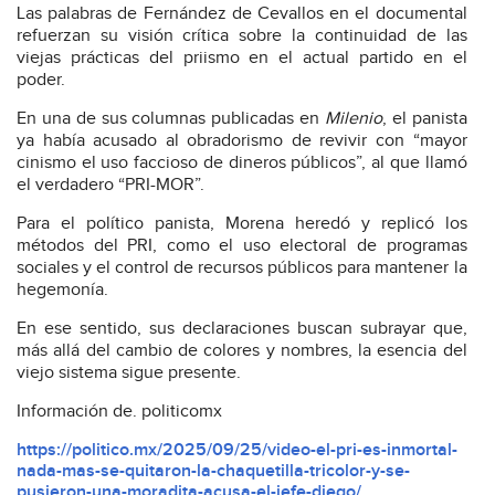
Las palabras de Fernández de Cevallos en el documental
refuerzan su visión crítica sobre la continuidad de las
viejas prácticas del priismo en el actual partido en el
poder.
En una de sus columnas publicadas en
Milenio
, el panista
ya había acusado al obradorismo de revivir con “mayor
cinismo el uso faccioso de dineros públicos”, al que llamó
el verdadero “PRI-MOR”.
Para el político panista, Morena heredó y replicó los
métodos del PRI, como el uso electoral de programas
sociales y el control de recursos públicos para mantener la
hegemonía.
En ese sentido, sus declaraciones buscan subrayar que,
más allá del cambio de colores y nombres, la esencia del
viejo sistema sigue presente.
Información de. politicomx
https://politico.mx/2025/09/25/video-el-pri-es-inmortal-
nada-mas-se-quitaron-la-chaquetilla-tricolor-y-se-
pusieron-una-moradita-acusa-el-jefe-diego/