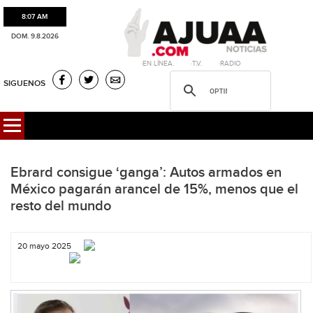
8:07 AM
DOM. 9.8.2026
·EN LÍNEA. ·T.V. ·RADIO
SIGUENOS
Ebrard consigue ‘ganga’: Autos armados en
México pagarán arancel de 15%, menos que el
resto del mundo
20 mayo 2025