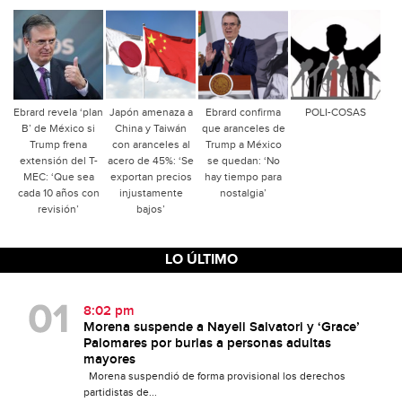
Ebrard revela ‘plan
Japón amenaza a
Ebrard confirma
POLI-COSAS
B’ de México si
China y Taiwán
que aranceles de
Trump frena
con aranceles al
Trump a México
extensión del T-
acero de 45%: ‘Se
se quedan: ‘No
MEC: ‘Que sea
exportan precios
hay tiempo para
cada 10 años con
injustamente
nostalgia’
revisión’
bajos’
LO ÚLTIMO
8:02 pm
Morena suspende a Nayeli Salvatori y ‘Grace’
Palomares por burlas a personas adultas
mayores
Morena suspendió de forma provisional los derechos
partidistas de...