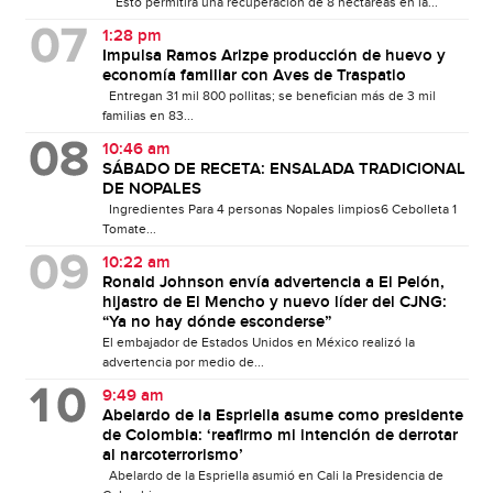
Esto permitirá una recuperación de 8 hectáreas en la...
1:28 pm
Impulsa Ramos Arizpe producción de huevo y
economía familiar con Aves de Traspatio
Entregan 31 mil 800 pollitas; se benefician más de 3 mil
familias en 83...
10:46 am
SÁBADO DE RECETA: ENSALADA TRADICIONAL
DE NOPALES
Ingredientes Para 4 personas Nopales limpios6 Cebolleta 1
Tomate...
10:22 am
Ronald Johnson envía advertencia a El Pelón,
hijastro de El Mencho y nuevo líder del CJNG:
“Ya no hay dónde esconderse”
El embajador de Estados Unidos en México realizó la
advertencia por medio de...
9:49 am
Abelardo de la Espriella asume como presidente
de Colombia: ‘reafirmo mi intención de derrotar
al narcoterrorismo’
Abelardo de la Espriella asumió en Cali la Presidencia de