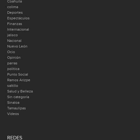
Coahuila
colima
Deportes
Espectáculos
Finanzas
Internacional
jalisco
Nacional
Nuevo León
Ocio
Opinión
parras
politica
Punto Social
Ramos Arizpe
saltillo
Salud y Belleza
Sin categoría
Sinaloa
Tamaulipas
Videos
REDES