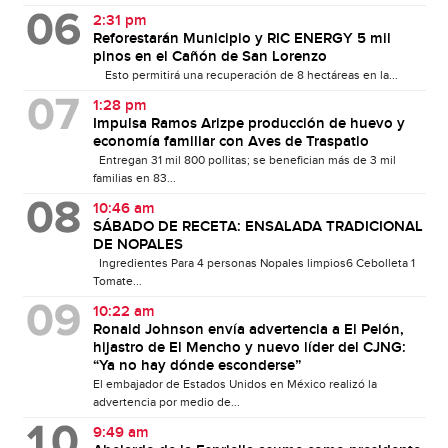
2:31 pm
Reforestarán Municipio y RIC ENERGY 5 mil
pinos en el Cañón de San Lorenzo
Esto permitirá una recuperación de 8 hectáreas en la...
1:28 pm
Impulsa Ramos Arizpe producción de huevo y
economía familiar con Aves de Traspatio
Entregan 31 mil 800 pollitas; se benefician más de 3 mil
familias en 83...
10:46 am
SÁBADO DE RECETA: ENSALADA TRADICIONAL
DE NOPALES
Ingredientes Para 4 personas Nopales limpios6 Cebolleta 1
Tomate...
10:22 am
Ronald Johnson envía advertencia a El Pelón,
hijastro de El Mencho y nuevo líder del CJNG:
“Ya no hay dónde esconderse”
El embajador de Estados Unidos en México realizó la
advertencia por medio de...
9:49 am