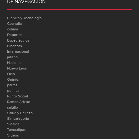
DE NAVEGACIÓN
Ciencia y Tecnología
Coahuila
colima
Deportes
Espectáculos
Finanzas
Internacional
jalisco
Nacional
Nuevo León
Ocio
Opinión
parras
politica
Punto Social
Ramos Arizpe
saltillo
Salud y Belleza
Sin categoría
Sinaloa
Tamaulipas
Videos