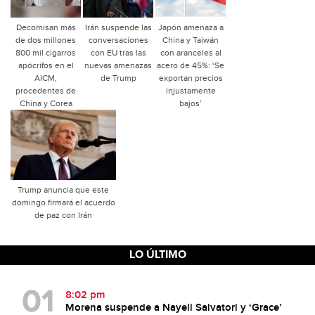
Decomisan más
Irán suspende las
Japón amenaza a
de dos millones
conversaciones
China y Taiwán
800 mil cigarros
con EU tras las
con aranceles al
apócrifos en el
nuevas amenazas
acero de 45%: ‘Se
AICM,
de Trump
exportan precios
procedentes de
injustamente
China y Corea
bajos’
Trump anuncia que este
domingo firmará el acuerdo
de paz con Irán
LO ÚLTIMO
8:02 pm
Morena suspende a Nayeli Salvatori y ‘Grace’