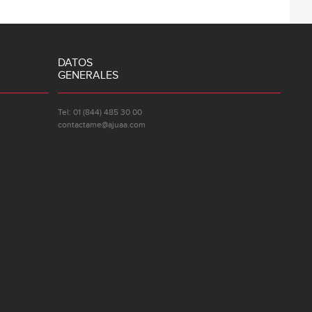
DATOS
GENERALES
Tel: 01 (844) 485 30 00
contactame@ajuaa.com