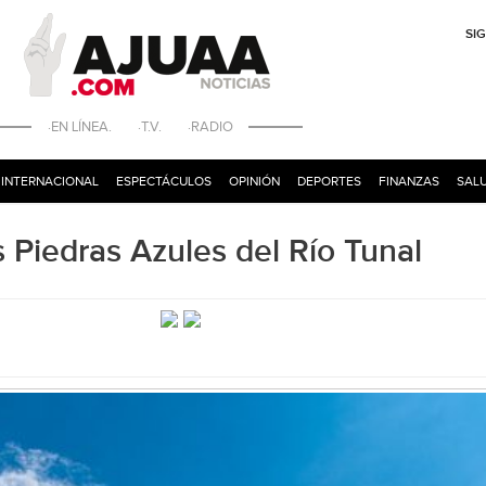
SI
·EN LÍNEA. ·T.V. ·RADIO
INTERNACIONAL
ESPECTÁCULOS
OPINIÓN
DEPORTES
FINANZAS
SALU
iedras Azules del Río Tunal