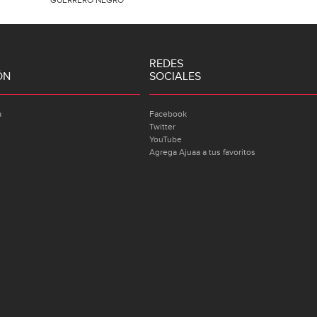
REDES
ÓN
SOCIALES
a
Facebook
Twitter
YouTube
Agrega Ajuaa a tus favoritos