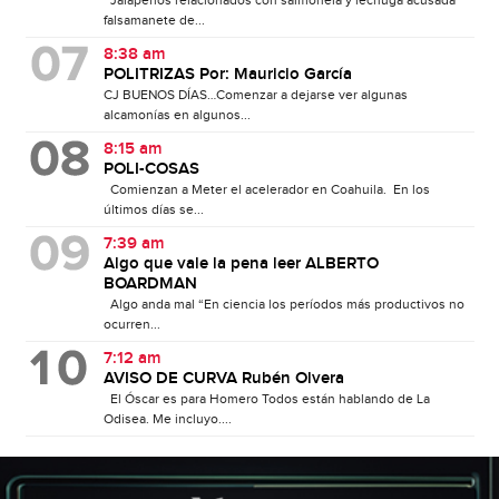
Jalapeños relacionados con salmonela y lechuga acusada
falsamanete de...
8:38 am
POLITRIZAS Por: Mauricio García
CJ BUENOS DÍAS…Comenzar a dejarse ver algunas
alcamonías en algunos...
8:15 am
POLI-COSAS
Comienzan a Meter el acelerador en Coahuila. En los
últimos días se...
7:39 am
Algo que vale la pena leer ALBERTO
BOARDMAN
Algo anda mal “En ciencia los períodos más productivos no
ocurren...
7:12 am
AVISO DE CURVA Rubén Olvera
El Óscar es para Homero Todos están hablando de La
Odisea. Me incluyo....