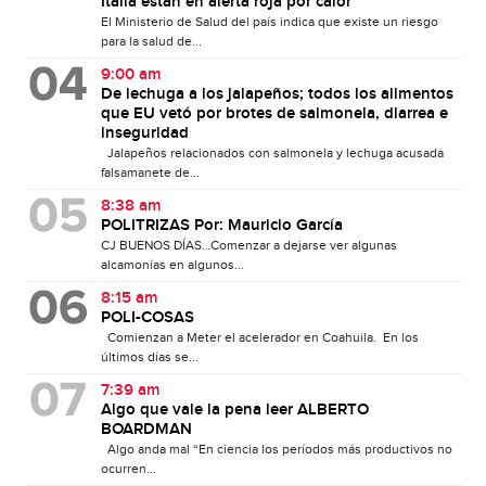
Italia están en alerta roja por calor
El Ministerio de Salud del país indica que existe un riesgo
para la salud de...
9:00 am
De lechuga a los jalapeños; todos los alimentos
que EU vetó por brotes de salmonela, diarrea e
inseguridad
Jalapeños relacionados con salmonela y lechuga acusada
falsamanete de...
8:38 am
POLITRIZAS Por: Mauricio García
CJ BUENOS DÍAS…Comenzar a dejarse ver algunas
alcamonías en algunos...
8:15 am
POLI-COSAS
Comienzan a Meter el acelerador en Coahuila. En los
últimos días se...
7:39 am
Algo que vale la pena leer ALBERTO
BOARDMAN
Algo anda mal “En ciencia los períodos más productivos no
ocurren...