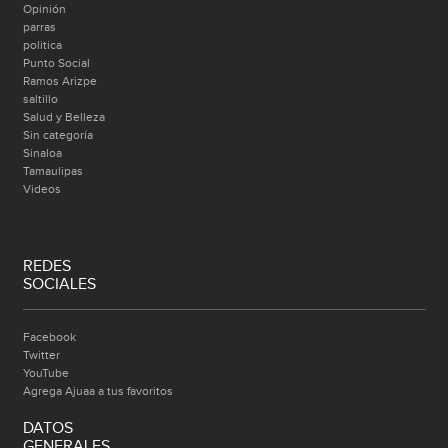
Opinión
parras
politica
Punto Social
Ramos Arizpe
saltillo
Salud y Belleza
Sin categoría
Sinaloa
Tamaulipas
Videos
REDES
SOCIALES
Facebook
Twitter
YouTube
Agrega Ajuaa a tus favoritos
DATOS
GENERALES