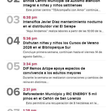
Brinda Centro Municipal de Autismo atención
integral a niñas y niños saltillenses
Este primer centro “TEAcompaño con Amor” continúa...
6:38 pm
Intensifica Javier Díaz mantenimiento nocturno
en el distribuidor vial El Sarape
“Aquí Andamos” realiza labores a partir de las 10:00 de la...
5:36 pm
Disfrutan niñas y niños los Cursos de Verano
2026 en el Biblioparque Sur
Concluye primera semana, continúan hasta el viernes 14 de
agosto Saltillo,...
3:34 pm
DIF Ramos Arizpe apoya espacios de
convivencia a los adultos mayores
Durante la semana se realizaron coronaciones y cambios de
reina en distintos...
2:31 pm
Reforestarán Municipio y RIC ENERGY 5 mil
pinos en el Cañón de San Lorenzo
Esto permitirá una recuperación de 8 hectáreas en la...
1:28 pm