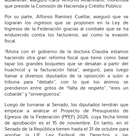
aduanera», aseguró Carol Antonio Altamirano, morenista
que preside la Comisión de Hacienda y Crédito Público.
Por su parte, Alfonso Ramírez Cuéllar, aseguró que se
lograrán los ingresos que se proponen en la Ley de
Ingresos de la Federación gracias al combate que se ha
endurecido contra los factureros, así como la evasión
fiscal.
“Ahora con el gobierno de la doctora Claudia estamos
haciendo otra gran reforma fiscal que tiene como base
tapar los grandes boquetes que se desatan a partir del
huachicol y la facturación falsa”, aseguró, para luego
llamar a diversos diputados de la oposición a subir a
tribuna para “debatir”, con lo que los ánimos se
prendieron entre gritos de “falta de respeto”, “eres un
cobarde” y “sinvergüenza”.
Luego de turnarse al Senado, los diputados tendrán que
empezar a analizar el Proyecto de Presupuesto de
Egresos de la Federación (PPEF) 2026, cuya fecha límite
de aprobación es el 15 de noviembre. En tanto, en el
Senado de la República tienen hasta el 31 de octubre para
aprobar la LIF, Ley Federal de Derechos y las