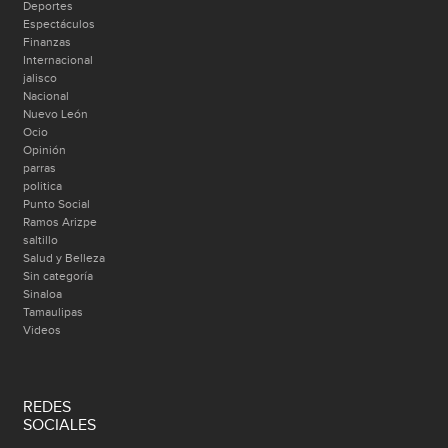
Deportes
Espectáculos
Finanzas
Internacional
jalisco
Nacional
Nuevo León
Ocio
Opinión
parras
politica
Punto Social
Ramos Arizpe
saltillo
Salud y Belleza
Sin categoría
Sinaloa
Tamaulipas
Videos
REDES
SOCIALES