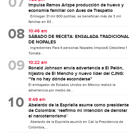
Impulsa Ramos Arizpe producción de huevo y
economía familiar con Aves de Traspatio
Entregan 31 mil 800 pollitas; se benefician más de 3 mil
familias en 83...
10:46 am
SÁBADO DE RECETA: ENSALADA TRADICIONAL
DE NOPALES
Ingredientes Para 4 personas Nopales limpios6 Cebolleta 1
Tomate...
10:22 am
Ronald Johnson envía advertencia a El Pelón,
hijastro de El Mencho y nuevo líder del CJNG:
“Ya no hay dónde esconderse”
El embajador de Estados Unidos en México realizó la
advertencia por medio de...
9:49 am
Abelardo de la Espriella asume como presidente
de Colombia: ‘reafirmo mi intención de derrotar
al narcoterrorismo’
Abelardo de la Espriella asumió en Cali la Presidencia de
Colombia,...