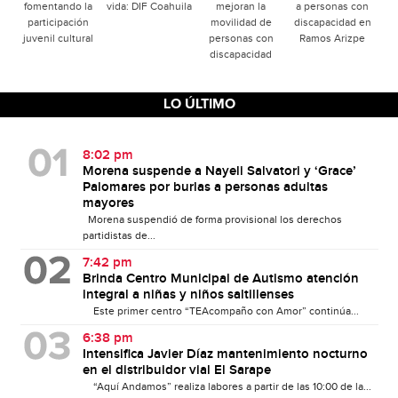
fomentando la
vida: DIF Coahuila
mejoran la
a personas con
participación
movilidad de
discapacidad en
juvenil cultural
personas con
Ramos Arizpe
discapacidad
LO ÚLTIMO
8:02 pm
Morena suspende a Nayeli Salvatori y ‘Grace’
Palomares por burlas a personas adultas
mayores
Morena suspendió de forma provisional los derechos
partidistas de...
7:42 pm
Brinda Centro Municipal de Autismo atención
integral a niñas y niños saltillenses
Este primer centro “TEAcompaño con Amor” continúa...
6:38 pm
Intensifica Javier Díaz mantenimiento nocturno
en el distribuidor vial El Sarape
“Aquí Andamos” realiza labores a partir de las 10:00 de la...