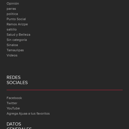
Opinión
parras
politica
Punto Social
Ramos Arizpe
saltillo
Salud y Belleza
Sin categoría
Sinaloa
Tamaulipas
Videos
REDES
SOCIALES
Facebook
Twitter
YouTube
Agrega Ajuaa a tus favoritos
DATOS