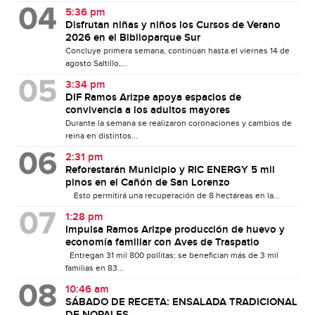
5:36 pm
Disfrutan niñas y niños los Cursos de Verano
2026 en el Biblioparque Sur
Concluye primera semana, continúan hasta el viernes 14 de
agosto Saltillo,...
3:34 pm
DIF Ramos Arizpe apoya espacios de
convivencia a los adultos mayores
Durante la semana se realizaron coronaciones y cambios de
reina en distintos...
2:31 pm
Reforestarán Municipio y RIC ENERGY 5 mil
pinos en el Cañón de San Lorenzo
Esto permitirá una recuperación de 8 hectáreas en la...
1:28 pm
Impulsa Ramos Arizpe producción de huevo y
economía familiar con Aves de Traspatio
Entregan 31 mil 800 pollitas; se benefician más de 3 mil
familias en 83...
10:46 am
SÁBADO DE RECETA: ENSALADA TRADICIONAL
DE NOPALES