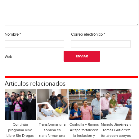
Nombre
*
Correo electrónico
*
Web
Articulos relacionados
Continúa
Transformar una
Coahuila y Ramos
Manolo Jiménez y
programa Vive
sonrisa es
Arizpe fortalecen
Tomás Gutiérrez
Libre Sin Drogas
transformar una
la inclusión y
fortalecen apoyos