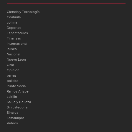
Ciencia y Tecnología
Coahuila
colima
Deportes
Espectáculos
Finanzas
Internacional
jalisco
Nacional
Nuevo León
Ocio
Opinión
parras
politica
Punto Social
Ramos Arizpe
saltillo
Salud y Belleza
Sin categoría
Sinaloa
Tamaulipas
Videos