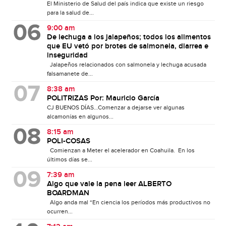
El Ministerio de Salud del país indica que existe un riesgo
para la salud de...
9:00 am
De lechuga a los jalapeños; todos los alimentos
que EU vetó por brotes de salmonela, diarrea e
inseguridad
Jalapeños relacionados con salmonela y lechuga acusada
falsamanete de...
8:38 am
POLITRIZAS Por: Mauricio García
CJ BUENOS DÍAS…Comenzar a dejarse ver algunas
alcamonías en algunos...
8:15 am
POLI-COSAS
Comienzan a Meter el acelerador en Coahuila. En los
últimos días se...
7:39 am
Algo que vale la pena leer ALBERTO
BOARDMAN
Algo anda mal “En ciencia los períodos más productivos no
ocurren...