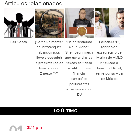
Articulos relacionados
Poli-Cosas
¿Cómo un montón
“No entendemos
Fernando ‘N’,
de ferrotanques
a qué viene”:
sobrino del
abandonados
Sheinbaum niega
exsecretario de
llevó a descubrir
que ganancias del
Marina de AMLO
la presunta red de
“huachicol” fiscal
vinculado al
huachicol de
se utilicen para
huachicol fiscal,
Ernesto ‘N’?
financiar
teme por su vida
campañas
en México
políticas tras
señalamiento de
EU
LO ÚLTIMO
3:11 pm