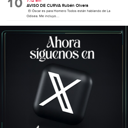
7:12 am
AVISO DE CURVA Rubén Olvera
El Óscar es para Homero Todos están hablando de La
Odisea. Me incluyo....